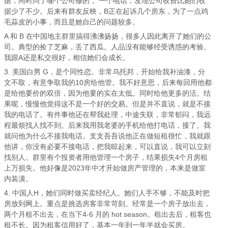
据，同时问了哪个公司修的， 一个电话，发现公司收费比她们收
据少了不少。后来有群友反映，B正在起诉几个房东，为了一点鸡
毛蒜皮的小事，而且是她自己的问题较多。
A 和 B 在中国地主群里搞得沸沸扬扬，很多人因此离开了她们的公
司。典型的捡了芝麻，丢了西瓜。人品没有能够经受诱惑的考验。
我跟A还是私交很好，相信她们会成长。
3. 美国白男 G，是个同性恋。非常乌托邦，开始给我补油漆，分
文不取，有意争取我的10房给他管。我不好意思，后来每回用他都
是给他要价的双倍，因为他要的实在太低。同时给他更多的活。结
果呢，慢慢他觉得这不是一个好的交易。但是并不直说，就是不接
我的电话了。有件事他还在帮我处理，中途失联，非常郁闷，我远
程最烦找人找不到。后来我用我老婆的手机给他打电话，接了。我
就问他为什么不接我电话。支支吾吾说他正在做短租很忙，我就跟
他讲，你没有必要不接电话，把我晾起来，可以直说，我可以立刻
找别人。群里有个投资者用他管理一个房子，结果损失4个月房租
上万损失。他好像是2023年中才开始做房产管理的，本来是做室
内装潢。
4. 中国人H，她们同时做买卖经纪人。她们人手不够，不能及时把
房放到网上。重点是挑选房客非常苛刻。经常是一个房子放出去，
两个月租不出去，在当下4-6 月的 hot season。租出去后，租客也
租不长。因为租客信用好了，基本一年到一年半就会买房。