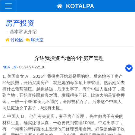
KOTALPA
房产投资
-- 基本常识介绍
讨论区
聊天室
介绍我投资当地的4个房产管理
NBA_19
- 06/24/24 22:10
1. 美国白女 A ，2015年我投房开始就是用的她。后来她考了房产
经纪执照，开始买卖房产，就把她的母亲顶上来管理。然后她又去
搞什么葡萄酒庄。越飘越远，后来出事了。有个中国人退休了，搬
到当地，开始直接跟租客对话。发现很多问题，比较大的是宠物押
金，一般一个$500美元不退的，全部被私吞了。后来这个中国人
向法庭递交了案子，A没有出庭。
2. 中国人 B， 他们有夫妻店，妻子房产管理， 先生做房子有关的
材料生意。确实还很认真，一心要做到管理100房。中途出事了，
有一个精明的新泽西地主发现他们修理费用贪污。好像是他要了收