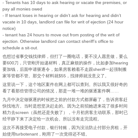
- Tenants has 10 days to ask hearing or vacate the premises, or
pay all monies owed
- If tenant loses in hearing or didn’t ask for hearing and didn’t
vacate in 10 days, landlord can file for writ of ejection (24 hour
notice)
- tenant has 24 hours to move out from posting of the writ of
ejection. Otherwise landlord can contact sheriff’s office to
schedule a sit-out.
也想过省事交钱找律师，但打了一圈电话，要不没人愿意做，要么
要600刀，只管刚开始递材料，真正麻烦的操作，比如参加hearing
要加钱，后面申请驱逐令，如果房客赖着不走跟sheriff一起强制搬
家等管都不管。那交个材料就$55，找律师就没意义了。
这里说一下，这个地区案件在网上都可以查到。所以我又很好奇的
看了看那些管理公司的情况，那是一堆一堆的驱逐案件啊……
九月中决定做驱逐的时候把之前的付款方式都屏蔽了，告诉房客赶
快找地方。当时是想坚决赶走的。因为之前招她进来花了很多时间
精力去screen（虽然还是失败了），十月初房客主动联系，那时已
经平静下来了决定给一次机会。所以没有走完流程。
这次不再接受电子付款，银行转账，因为没法防止付部分房租，开
始使用turbotenant，刚用了一次觉得还不错。