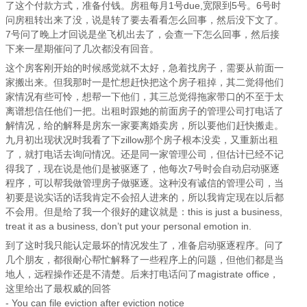
了这个付款方式，准备付钱。房租每月1号due,宽限到5号。6号时
问房租转出来了没，说是转了要去看看怎么回事，然后没下文了。
7号问了晚上才回说是坐飞机出去了，会查一下怎么回事，然后接
下来一星期催问了几次都没有回音。
这个房客刚开始的时候感觉就不太好，急着找房子，需要从前面一
家搬出来。但我那时一是忙想赶快把这个房子租掉，其二觉得他们
家情况有些可怜，想帮一下他们，其三总觉得拖家带口的不至于太
离谱想信任他们一把。出租时跟她的前面房子的管理公司打电话了
解情况，给的解释是房东一家要离婚卖房，所以要他们赶快搬走。
九月初出现状况时我看了下zillow那个房子根本没卖，又重新出租
了，就打电话去询问情况。还是同一家管理公司，但估计已经不记
得我了，现在说是他们是被驱逐了，他每次7号时会自动启动驱逐
程序，可以帮我做管理房子做驱逐。这种没有诚信的管理公司，当
初要是说实话的话我肯定不会招人进来的，所以我肯定现在以后都
不会用。但是给了我一个很好的建议就是：this is just a business,
treat it as a business, don’t put your personal emotion in.
到了这时我只能认定最坏的情况发生了，准备启动驱逐程序。问了
几个朋友，都很耐心帮忙解释了一些程序上的问题，但他们都是当
地人，远程操作还是不清楚。后来打电话问了magistrate office，
这里给出了最权威的回答
- You can file eviction after eviction notice