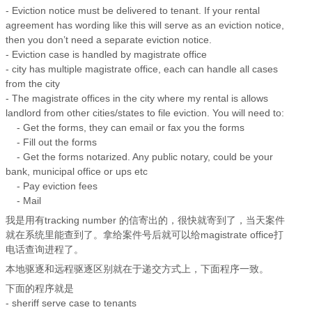
- Eviction notice must be delivered to tenant. If your rental
agreement has wording like this will serve as an eviction notice,
then you don’t need a separate eviction notice.
- Eviction case is handled by magistrate office
- city has multiple magistrate office, each can handle all cases
from the city
- The magistrate offices in the city where my rental is allows
landlord from other cities/states to file eviction. You will need to:
- Get the forms, they can email or fax you the forms
- Fill out the forms
- Get the forms notarized. Any public notary, could be your
bank, municipal office or ups etc
- Pay eviction fees
- Mail
我是用有tracking number 的信寄出的，很快就寄到了，当天案件
就在系统里能查到了。拿给案件号后就可以给magistrate office打
电话查询进程了。
本地驱逐和远程驱逐区别就在于递交方式上，下面程序一致。
下面的程序就是
- sheriff serve case to tenants