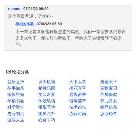
remote
- 07/01/22 09:20
这个画质普通，听就好~
松柏的冰凌
- 07/02/22 05:59
上一辈还是喜欢这种慢悠悠的戏剧。我们一辈需要学的东西
太多太快了，无法静心听曲了。年龄大了会慢慢静下心来
的。
论坛分类
音乐之声
谈天说地
天下大事
走遍天下
往事如风
精神乐园
摘花弄草
宠物宝贝
家长里短
笑口常开
唇齿留香
养身保健
琴棋书画
体坛纵横
银屏荟萃
养儿育女
科学殿堂
摄影天地
技术论坛
商品信息
史海钩沉
明星八卦
流行时尚
谈股论金
游戏人生
心灵手巧