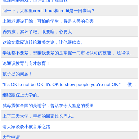
沉迷网络游戏，也许是孩子在自救
问一下，大学里credit hour和credit是一回事吗？
上海老师被开除：可怕的学生，将是人类的公害
养男孩，累坏了吧。眼要瞎，心要大
这篇文章应该转给雅美之途，让他继续吹。
学啥都不要紧，想赚钱要紧的是掌握一门市场认可的技能， 还得做得精。
论通识教育与专才教育！
孩子提的问题！
“It's OK to not be OK. It's OK to show people you're not OK.” — 做父母是一场漫漫修行
继续跟踪上大学的。
弑母震惊全国的吴谢宇，曾活在令人窒息的爱里
上了三天大学，幸福的回家过长周末。
请大家谈谈小孩音乐之路
大学申请