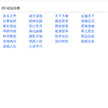
论坛分类
音乐之声
谈天说地
天下大事
走遍天下
往事如风
精神乐园
摘花弄草
宠物宝贝
家长里短
笑口常开
唇齿留香
养身保健
琴棋书画
体坛纵横
银屏荟萃
养儿育女
科学殿堂
摄影天地
技术论坛
商品信息
史海钩沉
明星八卦
流行时尚
谈股论金
游戏人生
心灵手巧