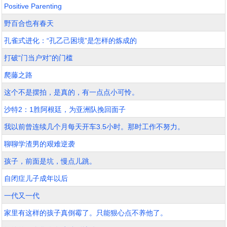
Positive Parenting
野百合也有春天
孔雀式进化：“孔乙己困境”是怎样的炼成的
打破“门当户对”的门槛
爬藤之路
这个不是摆拍，是真的，有一点点小可怜。
沙特2：1胜阿根廷，为亚洲队挽回面子
我以前曾连续几个月每天开车3.5小时。那时工作不努力。
聊聊学渣男的艰难逆袭
孩子，前面是坑，慢点儿跳。
自闭症儿子成年以后
一代又一代
家里有这样的孩子真倒霉了。只能狠心点不养他了。