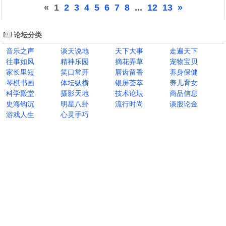
«
1
2
3
4
5
6
7
8
...
12
13
»
论坛分类
音乐之声
谈天说地
天下大事
走遍天下
往事如风
精神乐园
摘花弄草
宠物宝贝
家长里短
笑口常开
唇齿留香
养身保健
琴棋书画
体坛纵横
银屏荟萃
养儿育女
科学殿堂
摄影天地
技术论坛
商品信息
史海钩沉
明星八卦
流行时尚
谈股论金
游戏人生
心灵手巧