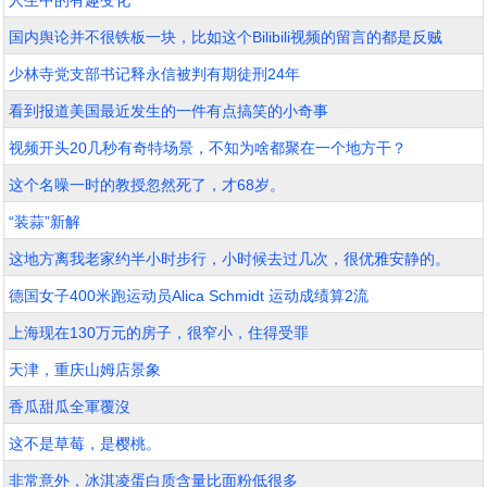
人生中的有趣变化
国内舆论并不很铁板一块，比如这个Bilibili视频的留言的都是反贼
少林寺党支部书记释永信被判有期徒刑24年
看到报道美国最近发生的一件有点搞笑的小奇事
视频开头20几秒有奇特场景，不知为啥都聚在一个地方干？
这个名噪一时的教授忽然死了，才68岁。
“装蒜”新解
这地方离我老家约半小时步行，小时候去过几次，很优雅安静的。
德国女子400米跑运动员Alica Schmidt 运动成绩算2流
上海现在130万元的房子，很窄小，住得受罪
天津，重庆山姆店景象
香瓜甜瓜全軍覆沒
这不是草莓，是樱桃。
非常意外，冰淇凌蛋白质含量比面粉低很多