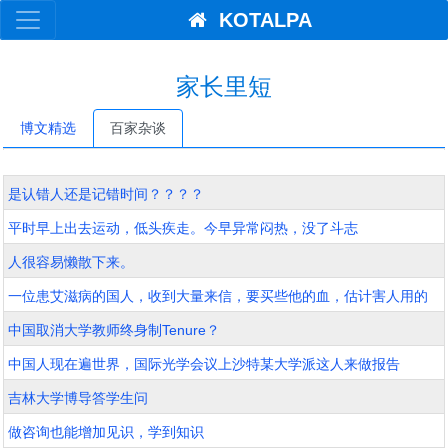
KOTALPA
家长里短
博文精选
百家杂谈
是认错人还是记错时间？？？？
平时早上出去运动，低头疾走。今早异常闷热，没了斗志
人很容易懒散下来。
一位患艾滋病的国人，收到大量来信，要买些他的血，估计害人用的
中国取消大学教师终身制Tenure？
中国人现在遍世界，国际光学会议上沙特某大学派这人来做报告
吉林大学博导答学生问
做咨询也能增加见识，学到知识