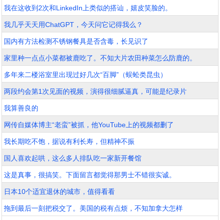
我在这收到2次和LinkedIn上类似的搭讪，嬉皮笑脸的。
我几乎天天用ChatGPT，今天问它记得我么？
国内有方法检测不锈钢餐具是否含毒，长见识了
家里种一点点小菜都被鹿吃了。不知大片农田种菜怎么防鹿的。
多年来二楼浴室里出现过好几次“百脚”（蜈蚣类昆虫）
两段约会第1次见面的视频，演得很细腻逼真，可能是纪录片
我算善良的
网传自媒体博主“老蛮”被抓，他YouTube上的视频都删了
我长期吃不饱，据说有利长寿，但精神不振
国人喜欢起哄，这么多人排队吃一家新开餐馆
这是真事，很搞笑。下面留言都觉得那男士不错很实诚。
日本10个适宜退休的城市，值得看看
拖到最后一刻把税交了。美国的税有点烦，不知加拿大怎样