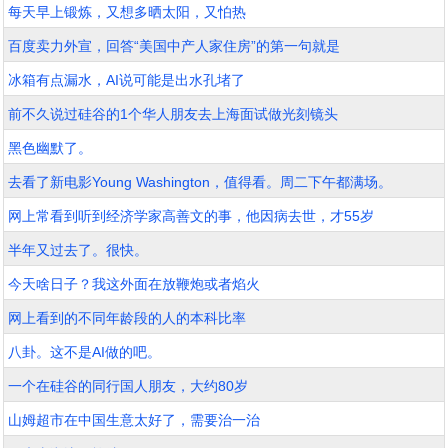
每天早上锻炼，又想多晒太阳，又怕热
百度卖力外宣，回答“美国中产人家住房”的第一句就是
冰箱有点漏水，AI说可能是出水孔堵了
前不久说过硅谷的1个华人朋友去上海面试做光刻镜头
黑色幽默了。
去看了新电影Young Washington，值得看。周二下午都满场。
网上常看到听到经济学家高善文的事，他因病去世，才55岁
半年又过去了。很快。
今天啥日子？我这外面在放鞭炮或者焰火
网上看到的不同年龄段的人的本科比率
八卦。这不是AI做的吧。
一个在硅谷的同行国人朋友，大约80岁
山姆超市在中国生意太好了，需要治一治