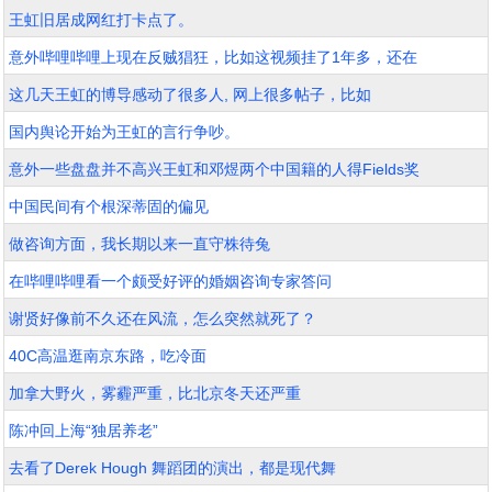
王虹旧居成网红打卡点了。
意外哔哩哔哩上现在反贼猖狂，比如这视频挂了1年多，还在
这几天王虹的博导感动了很多人, 网上很多帖子，比如
国内舆论开始为王虹的言行争吵。
意外一些盘盘并不高兴王虹和邓煜两个中国籍的人得Fields奖
中国民间有个根深蒂固的偏见
做咨询方面，我长期以来一直守株待兔
在哔哩哔哩看一个颇受好评的婚姻咨询专家答问
谢贤好像前不久还在风流，怎么突然就死了？
40C高温逛南京东路，吃冷面
加拿大野火，雾霾严重，比北京冬天还严重
陈冲回上海“独居养老”
去看了Derek Hough 舞蹈团的演出，都是现代舞