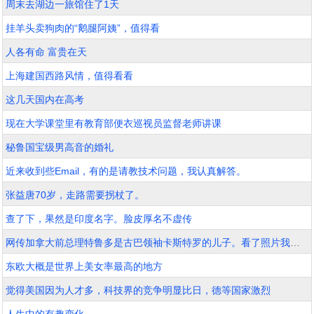
周末去湖边一旅馆住了1天
挂羊头卖狗肉的“鹅腿阿姨”，值得看
人各有命 富贵在天
上海建国西路风情，值得看看
这几天国内在高考
现在大学课堂里有教育部便衣巡视员监督老师讲课
秘鲁国宝级男高音的婚礼
近来收到些Email，有的是请教技术问题，我认真解答。
张益唐70岁，走路需要拐杖了。
查了下，果然是印度名字。脸皮厚名不虚传
网传加拿大前总理特鲁多是古巴领袖卡斯特罗的儿子。看了照片我信了。
东欧大概是世界上美女率最高的地方
觉得美国因为人才多，科技界的竞争明显比日，德等国家激烈