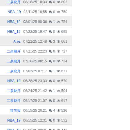
二泉映月
08/16/25 18:33
0
803
NBA_19
08/11/25 10:55
0
750
NBA_19
08/01/25 00:36
1
754
NBA_19
07/22/25 19:47
0
695
Ares
07/22/25 12:48
3
661
二泉映月
07/21/25 22:23
0
727
二泉映月
07/16/25 08:15
0
724
二泉映月
07/03/25 07:17
1
611
NBA_19
06/28/25 23:33
0
570
二泉映月
06/24/25 21:42
1
504
二泉映月
06/17/25 21:07
0
617
猫老板
06/15/25 20:21
4
526
NBA_19
06/15/25 12:31
0
532