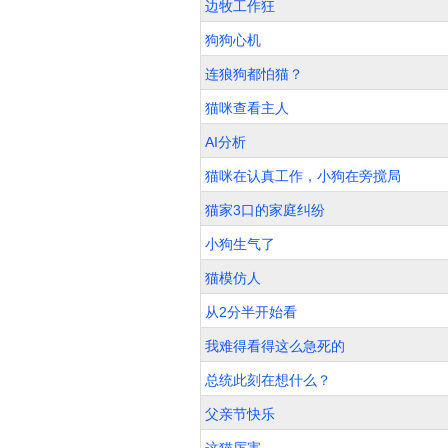
边牧工作狂
狗狗心机
连狼狗都怕猫？
猫咪查看主人
AI分析
猫咪在认真工作，小狗在旁搅局
猫家3口的家庭纠纷
小狗生气了
猫模仿人
从2分半开始看
我难得看得这么急死的
总统此刻在想什么？
父亲节快乐