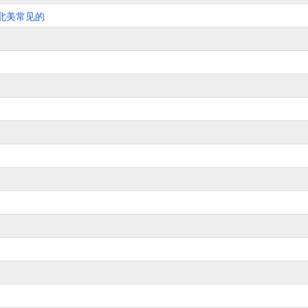
北美常见的