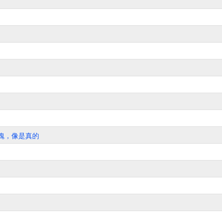
魄，像是真的