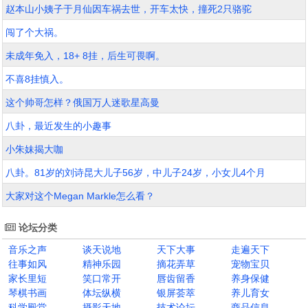
赵本山小姨子于月仙因车祸去世，开车太快，撞死2只骆驼
闯了个大祸。
未成年免入，18+ 8挂，后生可畏啊。
不喜8挂慎入。
这个帅哥怎样？俄国万人迷歌星高曼
八卦，最近发生的小趣事
小朱妹揭大咖
八卦。81岁的刘诗昆大儿子56岁，中儿子24岁，小女儿4个月
大家对这个Megan Markle怎么看？
论坛分类
音乐之声
谈天说地
天下大事
走遍天下
往事如风
精神乐园
摘花弄草
宠物宝贝
家长里短
笑口常开
唇齿留香
养身保健
琴棋书画
体坛纵横
银屏荟萃
养儿育女
科学殿堂
摄影天地
技术论坛
商品信息