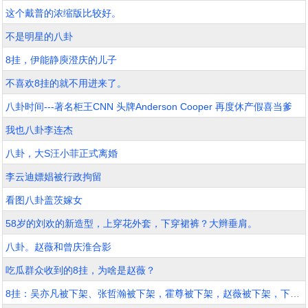
这个戴普的浓缩版比较好。
不是明星的八卦
8挂，伊能静庾澄庆的儿子
不喜欢8挂的就不用进来了。
八卦时间---著名柜王CNN 头牌Anderson Cooper 再度休产假喜当爹
我也八卦李连杰
八卦，大S汪小菲正式离婚
李云迪嫖娼被行政拘留
看图八卦盖茨嫁女
58岁的刘欢的新造型，上穿花外套，下穿裙裤？大辫垂肩。
八卦。赵薇和曾庆淮合影
吃瓜群众收到的8挂，为啥是赵薇？
8挂：吴亦凡被下架、张哲瀚被下架，霍尊被下架，赵薇被下架，下一个是谁？