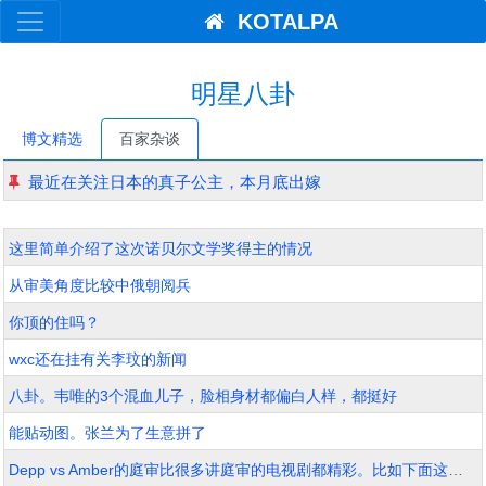
KOTALPA
明星八卦
博文精选
百家杂谈
最近在关注日本的真子公主，本月底出嫁
这里简单介绍了这次诺贝尔文学奖得主的情况
从审美角度比较中俄朝阅兵
你顶的住吗？
wxc还在挂有关李玟的新闻
八卦。韦唯的3个混血儿子，脸相身材都偏白人样，都挺好
能贴动图。张兰为了生意拼了
Depp vs Amber的庭审比很多讲庭审的电视剧都精彩。比如下面这段心理专家作证的片段。