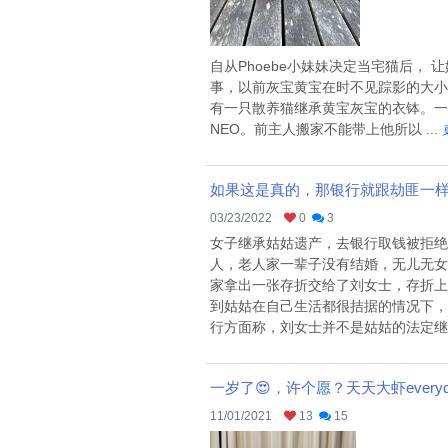
自从Phoebe小妹妹决定当宅猫后
事，以前灰宝黄宝在时不见踪影的大小
有一只散养猫继承黄宝灰宝的衣钵。一上
NEO。前主人搬家不能带上他所以 ...
如果这是真的，那银行就跟劫匪一
03/23/2022
0
3
女子继承姑姑遗产，去银行取钱被拒
人，老人家一辈子没有结婚，无儿无女
家拿出一张存折交给了刘女士，存折上
到姑姑在自己生活都很拮据的情况下，
行方面称，刘女士并不是姑姑的法定继承
一岁了😍，许个愿？天天大虾everyd
11/01/2021
13
15