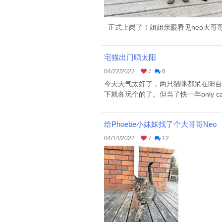
正式上岗了！姐姐亲眼看见neo大哥哥抓
宅猫出门晒太阳
04/22/2022
7
6
今天天气太好了，两只猫咪都呆在阳台
下就各玩个的了。但当了快一年only
给Phoebe小妹妹找了个大哥哥Neo
04/14/2022
7
12