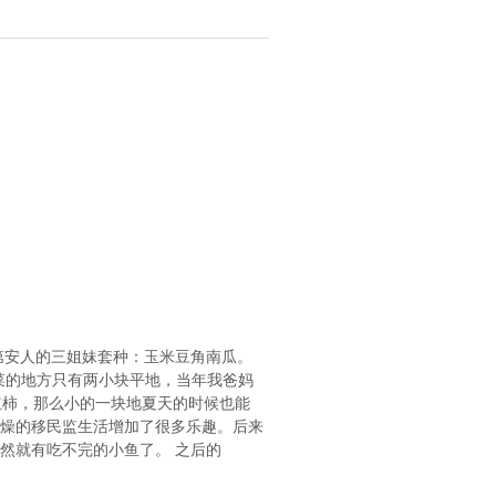
第安人的三姐妹套种：玉米豆角南瓜。
菜的地方只有两小块平地，当年我爸妈
红柿，那么小的一块地夏天的时候也能
燥的移民监生活增加了很多乐趣。后来
然就有吃不完的小鱼了。 之后的