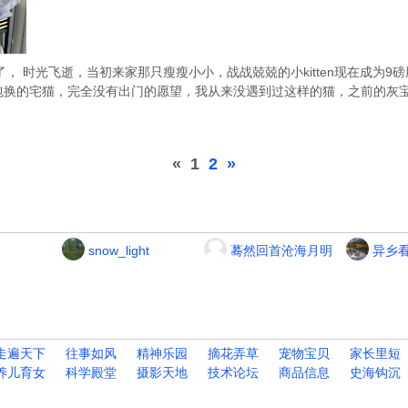
岁了， 时光飞逝，当初来家那只瘦瘦小小，战战兢兢的小kitten现在成为
包换的宅猫，完全没有出门的愿望，我从来没遇到过这样的猫，之前的灰
«
1
2
»
snow_light
蓦然回首沧海月明
异乡
走遍天下
往事如风
精神乐园
摘花弄草
宠物宝贝
家长里短
养儿育女
科学殿堂
摄影天地
技术论坛
商品信息
史海钩沉