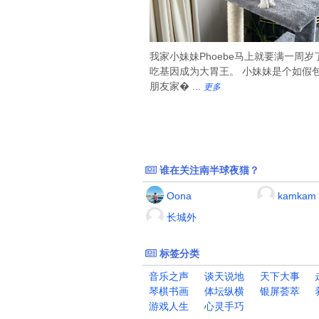
我家小妹妹Phoebe马上就要满一周
吃基因成为大胃王。 小妹妹是个如假
朋友家� ...
更多
谁在关注南半球夜猫？
Oona
kamkam
长城外
标签分类
音乐之声
谈天说地
天下大事
琴棋书画
体坛纵横
银屏荟萃
游戏人生
心灵手巧