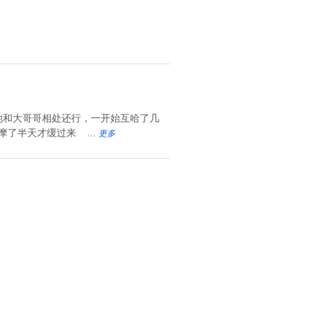
她和大哥哥相处还行，一开始互哈了几
摩了半天才缓过来 ...
更多