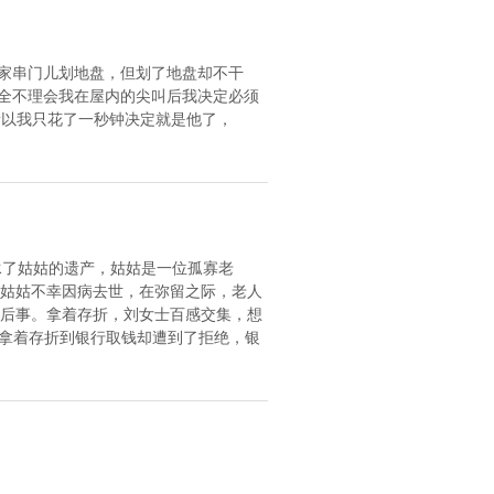
我家串门儿划地盘，但划了地盘却不干
完全不理会我在屋内的尖叫后我决定必须
所以我只花了一秒钟决定就是他了，
了姑姑的遗产，姑姑是一位孤寡老
姑姑不幸因病去世，在弥留之际，老人
后事。拿着存折，刘女士百感交集，想
拿着存折到银行取钱却遭到了拒绝，银