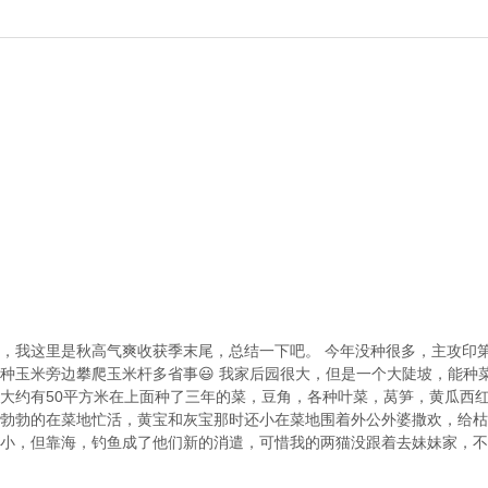
，我这里是秋高气爽收获季末尾，总结一下吧。 今年没种很多，主攻印
种玉米旁边攀爬玉米杆多省事😃 我家后园很大，但是一个大陡坡，能种
大约有50平方米在上面种了三年的菜，豆角，各种叶菜，莴笋，黄瓜西
勃勃的在菜地忙活，黄宝和灰宝那时还小在菜地围着外公外婆撒欢，给枯
小，但靠海，钓鱼成了他们新的消遣，可惜我的两猫没跟着去妹妹家，不