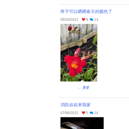
终于可以晒晒春天的颜色了
09/18/2022
9
13
...
更多
消防叔叔来我家
07/06/2022
5
14