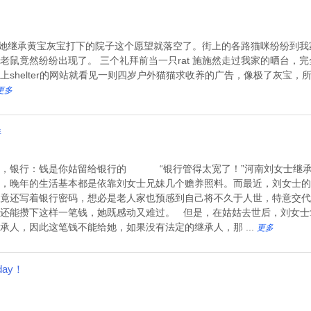
， 让她继承黄宝灰宝打下的院子这个愿望就落空了。街上的各路猫咪纷纷到
老鼠竟然纷纷出现了。 三个礼拜前当一只rat 施施然走过我家的晒台，
shelter的网站就看见一则四岁户外猫猫求收养的广告，像极了灰宝，
更多
样
绝，银行：钱是你姑留给银行的 “银行管得太宽了！”河南刘女士继承
，晚年的生活基本都是依靠刘女士兄妹几个赡养照料。而最近，刘女士的
竟还写着银行密码，想必是老人家也预感到自己将不久于人世，特意交代
还能攒下这样一笔钱，她既感动又难过。 但是，在姑姑去世后，刘女士
人，因此这笔钱不能给她，如果没有法定的继承人，那 ...
更多
ay！