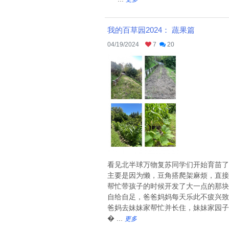
我的百草园2024： 蔬果篇
04/19/2024
7
20
看见北半球万物复苏同学们开始育苗了
主要是因为懒，豆角搭爬架麻烦，直接
帮忙带孩子的时候开发了大一点的那块
自给自足，爸爸妈妈每天乐此不疲兴致
爸妈去妹妹家帮忙并长住，妹妹家园子
� ...
更多