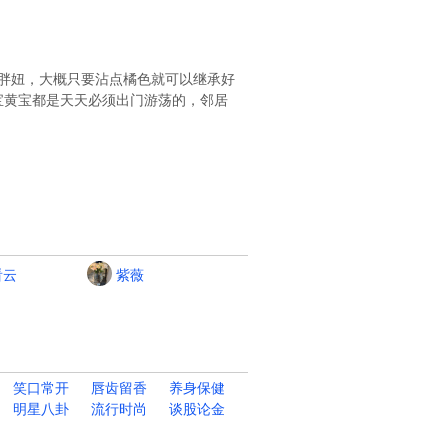
9磅胖妞，大概只要沾点橘色就可以继承好
宝黄宝都是天天必须出门游荡的，邻居
看云
紫薇
笑口常开
唇齿留香
养身保健
明星八卦
流行时尚
谈股论金