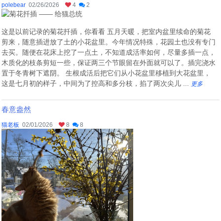
polebear
02/26/2026
4
2
这是以前记录的菊花扦插，你看看 五月天暖，把室内盆里续命的菊花
剪来，随意插进放了土的小花盆里。今年情况特殊，花园土也没有专门
去买。随便在花床上挖了一点土，不知道成活率如何，尽量多插一点，
木质化的枝条剪短一些，保证两三个节眼留在外面就可以了。插完浇水
置于冬青树下遮阴。 生根成活后把它们从小花盆里移植到大花盆里，
这是七月初的样子，中间为了控高和多分枝，掐了两次尖儿 ...
更多
春意盎然
猫老板
02/01/2026
8
8