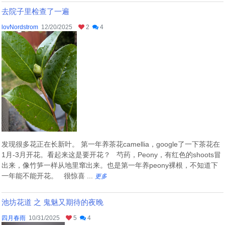
去院子里检查了一遍
lovNordstrom
12/20/2025
2
4
发现很多花正在长新叶。 第一年养茶花camellia，google了一下茶花在
1月-3月开花。看起来这是要开花？ 芍药，Peony，有红色的shoots冒
出来，像竹笋一样从地里窜出来。也是第一年养peony裸根，不知道下
一年能不能开花。 很惊喜 ...
更多
池坊花道 之 鬼魅又期待的夜晚
四月春雨
10/31/2025
5
4