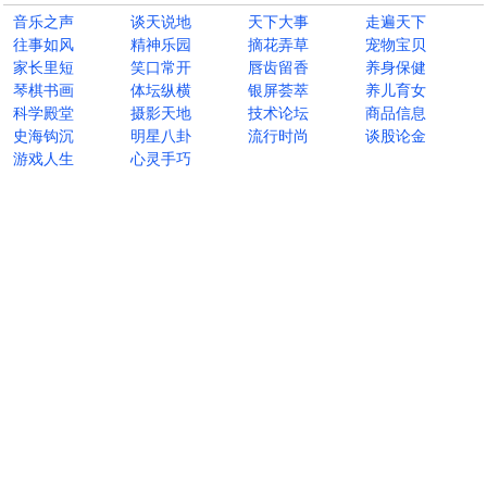
音乐之声
谈天说地
天下大事
走遍天下
往事如风
精神乐园
摘花弄草
宠物宝贝
家长里短
笑口常开
唇齿留香
养身保健
琴棋书画
体坛纵横
银屏荟萃
养儿育女
科学殿堂
摄影天地
技术论坛
商品信息
史海钩沉
明星八卦
流行时尚
谈股论金
游戏人生
心灵手巧