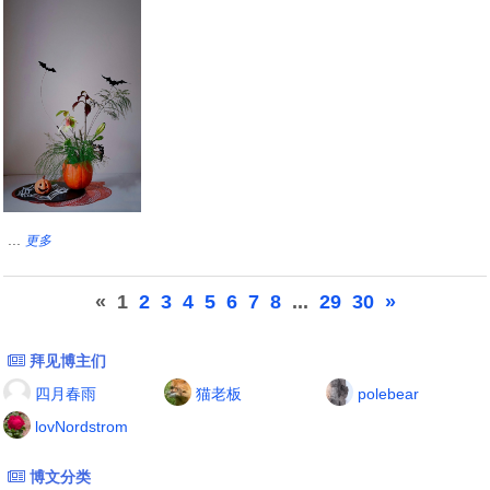
...
更多
«
1
2
3
4
5
6
7
8
...
29
30
»
拜见博主们
四月春雨
猫老板
polebear
lovNordstrom
博文分类