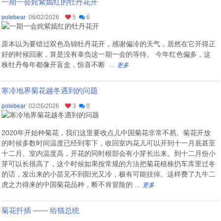
一期一会姹紫嫣红的牡丹花开
polebear
06/02/2026
5
6
原本以为要错过双色岛锦牡丹花开，感谢偏冷的天气，居然在它开得正
好的时候回家，算是没有辜负这一期一会的等待。 今年红色偏多，这
株牡丹每年都像开盲盒，惊喜不断 ...
更多
寒冷地界菊花越冬遇到的问题
polebear
02/26/2026
3
0
2020年开始种菊花，我们这里要收点儿中国菊花非常不易。菊花开放
的时候多数时间温度已经到零下，收回室内花儿可以开到十一月底甚至
十二月。室内温度高，开花的同时根部会有小芽长出来。到十二月份小
芽可以长很高了，这个时候如果按常规的方法把菊花植株扔车库里过冬
的话，发出来的小苗见不到阳光又冷，极有可能挂掉。这样费了九牛二
虎之力得来的中国菊花品种，断不肯冒险的 ...
更多
菊花扦插 —— 给猫总统