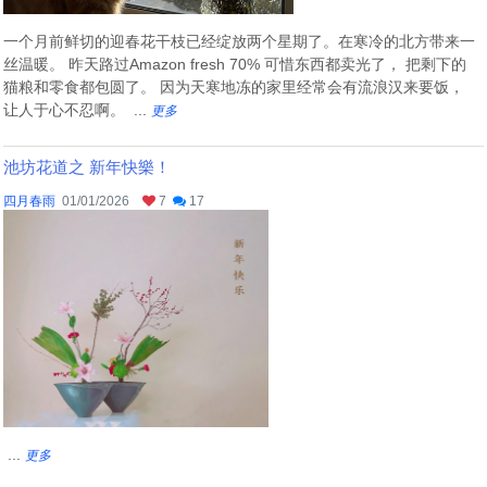
一个月前鲜切的迎春花干枝已经绽放两个星期了。在寒冷的北方带来一
丝温暖。 昨天路过Amazon fresh 70% 可惜东西都卖光了， 把剩下的
猫粮和零食都包圆了。 因为天寒地冻的家里经常会有流浪汉来要饭，
让人于心不忍啊。 ...
更多
池坊花道之 新年快樂！
四月春雨
01/01/2026
7
17
...
更多