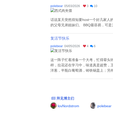
polebear
05/03/2026
3
10
话说某天突然得知要host一个好几家
的父母兄弟姐妹们。 BBQ最容易，可是
复活节快乐
polebear
04/05/2026
4
6
这一阵子忙着准备一个大考，忙得晕头
样，拉花还在学习中，味道真是超赞，王婆
洋葱，半瓶白葡萄酒，铸铁锅盖上；另外一
拜见博主们
lovNordstrom
polebear