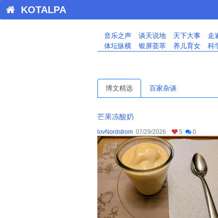
KOTALPA
音乐之声
谈天说地
天下大事
走
体坛纵横
银屏荟萃
养儿育女
科
博文精选
百家杂谈
芒果冻酸奶
lovNordstrom
07/29/2026
5
0