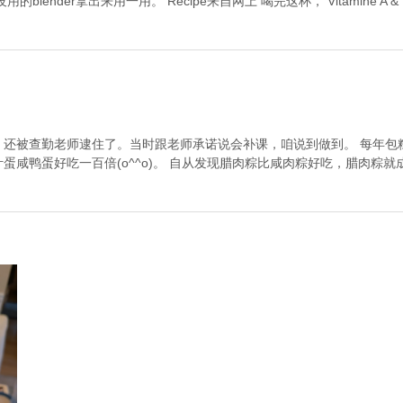
nder拿出来用一用。 Recipe来自网上 喝完这杯， Vitamine A & V
，还被查勤老师逮住了。当时跟老师承诺说会补课，咱说到做到。 每年包
蛋咸鸭蛋好吃一百倍(o^^o)。 自从发现腊肉粽比咸肉粽好吃，腊肉粽