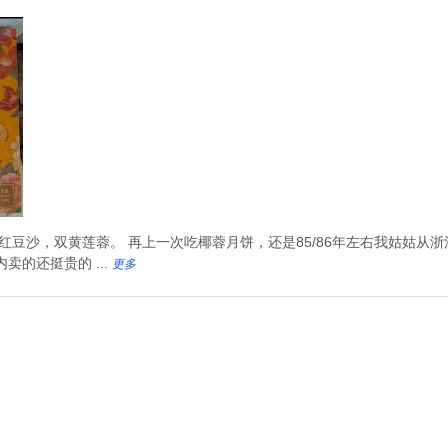
豆沙，双黄莲蓉。 再上一次吃椰蓉月饼，还是85/86年左右我姑姑从
卖的还挺贵的 ...
更多