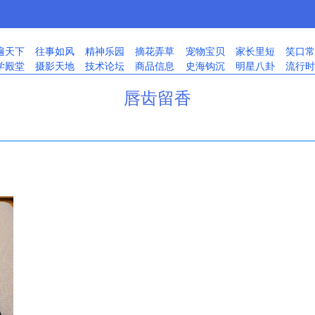
遍天下
往事如风
精神乐园
摘花弄草
宠物宝贝
家长里短
笑口常
学殿堂
摄影天地
技术论坛
商品信息
史海钩沉
明星八卦
流行时
唇齿留香