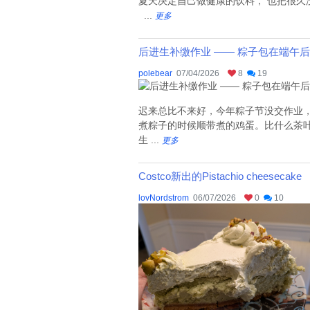
夏天决定自己做健康的饮料， 也把很久没用的ble
...
更多
后进生补缴作业 —— 粽子包在端午后
polebear
07/04/2026
8
19
迟来总比不来好，今年粽子节没交作业
煮粽子的时候顺带煮的鸡蛋。比什么茶叶
生 ...
更多
Costco新出的Pistachio cheesecake
lovNordstrom
06/07/2026
0
10