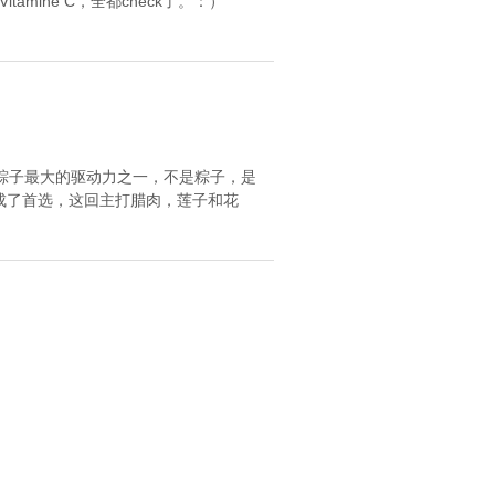
itamine C，全都check了。：）
粽子最大的驱动力之一，不是粽子，是
就成了首选，这回主打腊肉，莲子和花