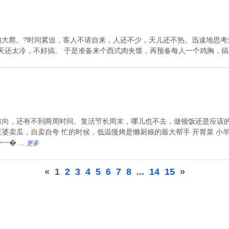
人的大爬。?时间紧迫，客人不请自来，人还不少，天儿还不热。迅速地思
天还太冷，不好搞。 于是准备来个西式肉夹馍，再预备每人一个鸡胸，搞点
转向，还有不到两周时间。复活节长周末，哪儿也不去，做顿饭还是应该的
卖瓜，自卖自夸 忙的时候，低温慢烤是懒厨娘的最大帮手 开胃菜 小羊腿，
� ...
更多
«
1
2
3
4
5
6
7
8
...
14
15
»