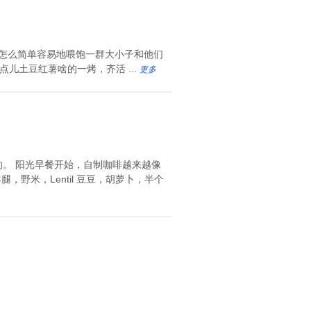
考怎么简单容易地喂饱一群大小子和他们
儿土豆红薯啥的一烤，齐活 ...
更多
。 阳光早餐开始，自制咖啡越来越像
野米，Lentil 豆豆，胡萝卜，半个