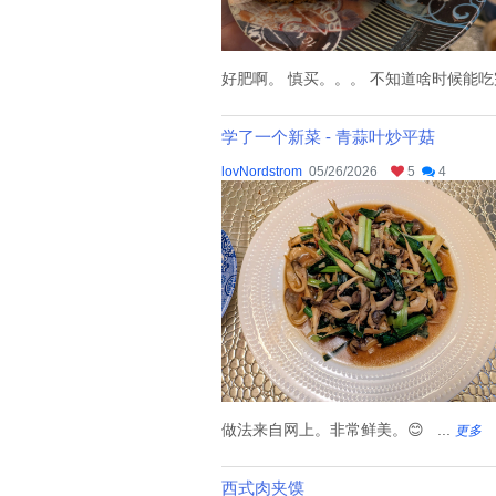
好肥啊。 慎买。。。 不知道啥时候能吃完 
学了一个新菜 - 青蒜叶炒平菇
lovNordstrom
05/26/2026
5
4
做法来自网上。非常鲜美。😊 ...
更多
西式肉夹馍