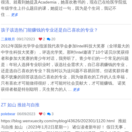
很清。就看到她提及Academia，她喜欢教书的，现在已在给医学院低
年级学生上什么题目的课，她提过一句，因为是个生词，我记不
住 ...
更多
孩子该选热门能赚钱的专业还是自己喜欢的专业？
二泉映月
09/17/2023
2
20
2012年国际光学学会指派我代表学会参加Intel科技大奖赛（全球最大的
中学生科技大奖赛），评选光学奖。那时Intel邀请了10个诺贝尔奖获得
者和参加大奖赛的青少年对话，我旁听了。青少年们的一个常见的问题
是：年轻人选择专业职业时，该选社会需求大，自己容易赚钱的专业，
还是选自己喜欢的专业？我当时以为这问题不容易回答。但诺奖获得者
毫不犹豫的回答该选自己喜欢的专业，因为做喜欢的工作的人生幸福，
只有喜欢才可能做得很好，才可能对社会贡献大，才可能赚钱。 诺奖
获得者都是特别聪明，天生努力的人 ...
更多
ZT 如山 推娃与自推
polebear
06/09/2023
0
3
https://blog.wenxuecity.com/myblog/43626/202301/1120.html 推娃
与自推 如山 （2023年1月2日星期一） 诸位读者新年好！ 假日无事，