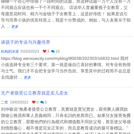
聊聊一个在心中徘徊了一段时间的话题。而这种话题一万个人没有一万
不同观点应该也有一千个不同观点。 话说华人普遍重视子女教育，父
母愿意花时间、精力与金钱于子女教育上，这是好传统！ 如果是说引
导与培养小孩的优良特质上，我是十分赞成的。例如，与人友善乐于助
人 ...
更多
谈孩子的专业与兴趣培养
松柏的冰凌
03/20/2023
3
16
https://blog.wenxuecity.com/myblog/80038/202303/16833.html 我对
小孩选择专业有三个要求。第一就是做自己喜好的事情。对专业有热情
与士气。我们才不会把专业学习当作负担。享受其中的过程而不会总是
去找捷径 ...
更多
无产者接受公立教育就是卖儿卖女
二世
10/03/2022
0
0
刘仲敬说“無產者接受公立教育，其實就是賣兒賣女，跟突厥人購買奴
隸做公務員和軍人意義相同，只有名詞的差異而已。如果兒女接受免費
的公立教育，那麼他們的行為模式和價值觀不同於父母，甚至使父母感
到憤怒傷心，都不僅是完全正常的，而且是教育成功的最可靠標誌。”