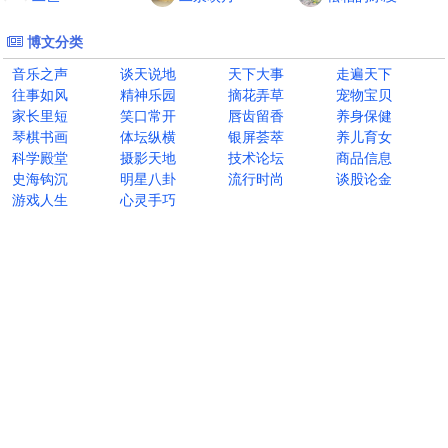
博文分类
音乐之声
谈天说地
天下大事
走遍天下
往事如风
精神乐园
摘花弄草
宠物宝贝
家长里短
笑口常开
唇齿留香
养身保健
琴棋书画
体坛纵横
银屏荟萃
养儿育女
科学殿堂
摄影天地
技术论坛
商品信息
史海钩沉
明星八卦
流行时尚
谈股论金
游戏人生
心灵手巧