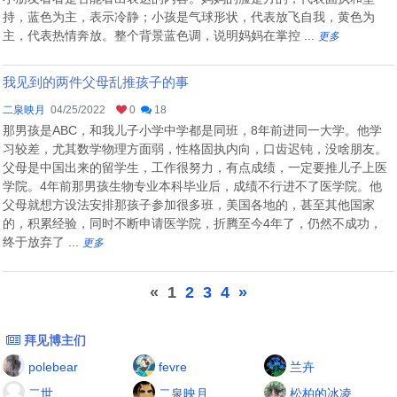
持，蓝色为主，表示冷静；小孩是气球形状，代表放飞自我，黄色为
主，代表热情奔放。整个背景蓝色调，说明妈妈在掌控 ...
更多
我见到的两件父母乱推孩子的事
二泉映月
04/25/2022
0
18
那男孩是ABC，和我儿子小学中学都是同班，8年前进同一大学。他学
习较差，尤其数学物理方面弱，性格固执内向，口齿迟钝，没啥朋友。
父母是中国出来的留学生，工作很努力，有点成绩，一定要推儿子上医
学院。4年前那男孩生物专业本科毕业后，成绩不行进不了医学院。他
父母就想方设法安排那孩子参加很多班，美国各地的，甚至其他国家
的，积累经验，同时不断申请医学院，折腾至今4年了，仍然不成功，
终于放弃了 ...
更多
«
1
2
3
4
»
拜见博主们
polebear
fevre
兰卉
二世
二泉映月
松柏的冰凌