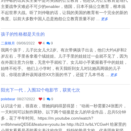
刘仲敬的话其实主要不是对美国的公立教育，他还认为公立教育是现代
主要战争灾难必不可少的enabler，德国，日本不搞公立教育，根本搞
不起世界大战。听了刘仲敬的话，让我的美国的教育有一个完全的新的
角度。以前大多数中国人总是抱怨公立教育质量不好 ...
更多
孩子的性格都是天生的
二泉映月
09/06/2022
4
9
我两个孩子，儿子比女儿大2岁。有次带俩孩子出去，他们大约4岁和2
岁左右，手里各拿着个绒娃娃。儿子手里的娃娃过一会就不见了，因为
在外面注意力分散，无意中手就松了。女儿却小手紧握着手中的娃娃，
始终不松手。 他们上小学时，有天我听到女儿对比她高两级的儿子
说，你现在课外该阅读些XX方面的书了，还提了几本书名 ...
更多
阳光下一代，入围32个电影节，获奖七次
polebear
08/27/2022
0
9
认识这个娃，很喜欢，替她妈妈得瑟得瑟： “动画一秒需要24张图片，
一天时间可以制作两秒。以下两个链接是女儿的毕业作品，总共5分钟
多，花了半年时间。https://m.youtube.com/watch?
v=8bhnwisQE5E&feature=youtu.be http://b23.tv/bLYCGwH 给家里的
小朋友看看是否能看出表达的内容。妈妈的脸是方的，代表固执和坚