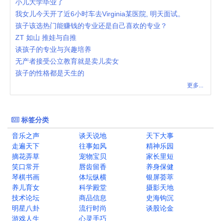
小儿大学毕业了
我女儿今天开了近6小时车去Virginia某医院, 明天面试。
孩子该选热门能赚钱的专业还是自己喜欢的专业？
ZT 如山 推娃与自推
谈孩子的专业与兴趣培养
无产者接受公立教育就是卖儿卖女
孩子的性格都是天生的
更多...
标签分类
音乐之声
谈天说地
天下大事
走遍天下
往事如风
精神乐园
摘花弄草
宠物宝贝
家长里短
笑口常开
唇齿留香
养身保健
琴棋书画
体坛纵横
银屏荟萃
养儿育女
科学殿堂
摄影天地
技术论坛
商品信息
史海钩沉
明星八卦
流行时尚
谈股论金
游戏人生
心灵手巧