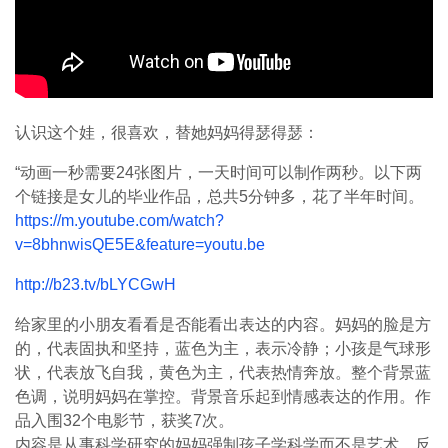
认识这个娃，很喜欢，替她妈妈得瑟得瑟：
“动画一秒需要24张图片，一天时间可以制作两秒。以下两
个链接是女儿的毕业作品，总共5分钟多，花了半年时间。
https://m.youtube.com/watch?
v=8bhnwisQE5E&feature=youtu.be
http://b23.tv/bLYCGwH
给家里的小朋友看看是否能看出表达的内容。妈妈的脸是方
的，代表固执和坚持，蓝色为主，表示冷静；小孩是气球形
状，代表放飞自我，黄色为主，代表热情奔放。整个背景蓝
色调，说明妈妈在掌控。背景音乐起到情感表达的作用。作
品入围32个电影节，获奖7次。
内容是从事科学研究的妈妈强制孩子学科学而不是艺术，反