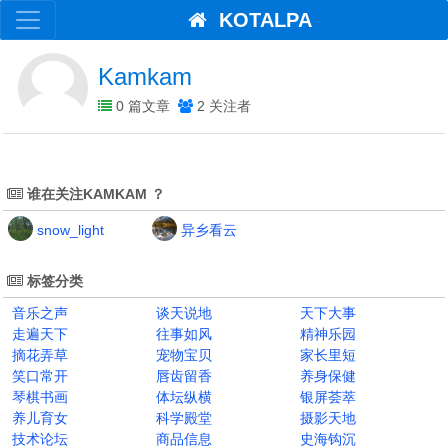
KOTALPA
Kamkam
0 篇文章
2 关注者
谁在关注KAMKAM ？
snow_light
异乡看云
标签分类
音乐之声
谈天说地
天下大事
走遍天下
往事如风
精神乐园
摘花弄草
宠物宝贝
家长里短
笑口常开
唇齿留香
养身保健
琴棋书画
体坛纵横
银屏荟萃
养儿育女
科学殿堂
摄影天地
技术论坛
商品信息
史海钩沉