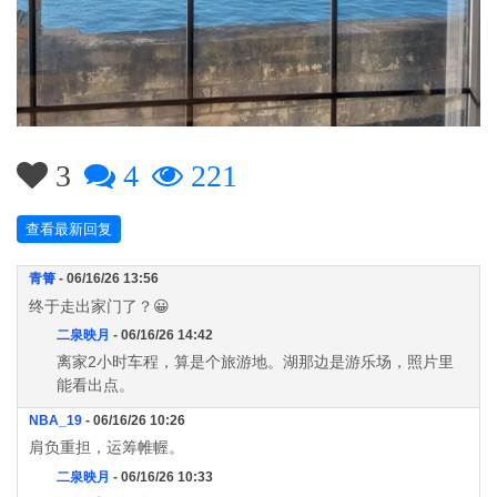
3
4
221
查看最新回复
青箐
- 06/16/26 13:56
终于走出家门了？😀
二泉映月
- 06/16/26 14:42
离家2小时车程，算是个旅游地。湖那边是游乐场，照片里
能看出点。
NBA_19
- 06/16/26 10:26
肩负重担，运筹帷幄。
二泉映月
- 06/16/26 10:33