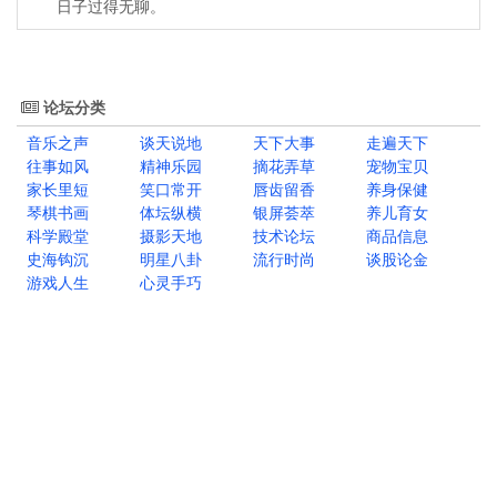
日子过得无聊。
论坛分类
音乐之声
谈天说地
天下大事
走遍天下
往事如风
精神乐园
摘花弄草
宠物宝贝
家长里短
笑口常开
唇齿留香
养身保健
琴棋书画
体坛纵横
银屏荟萃
养儿育女
科学殿堂
摄影天地
技术论坛
商品信息
史海钩沉
明星八卦
流行时尚
谈股论金
游戏人生
心灵手巧