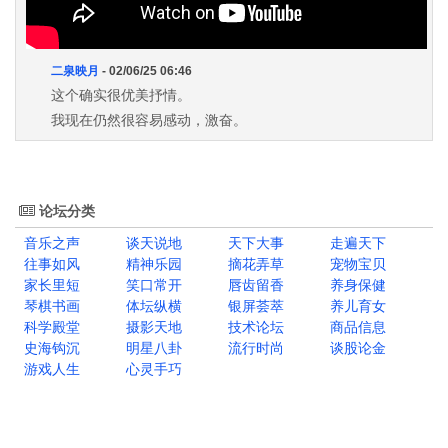
二泉映月
- 02/06/25 06:46
这个确实很优美抒情。
我现在仍然很容易感动，激奋。
论坛分类
音乐之声
谈天说地
天下大事
走遍天下
往事如风
精神乐园
摘花弄草
宠物宝贝
家长里短
笑口常开
唇齿留香
养身保健
琴棋书画
体坛纵横
银屏荟萃
养儿育女
科学殿堂
摄影天地
技术论坛
商品信息
史海钩沉
明星八卦
流行时尚
谈股论金
游戏人生
心灵手巧