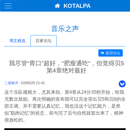
KOTALPA
音乐之声
博文精选
百家论坛
返回论坛
我尽管“胃口”超好，“肥瘦通吃“，但觉得贝5
第4章绝对最好
二泉映月
- 02/05/25 21:41
这个乐队规模大，尤其来劲。第4章从24分35秒开始，给我
无数次鼓励。再次明确的宣布我可以完全背出贝5和贝6的全
部主调。并不需要认真记忆，我也没这个记忆能力，是类
似”肌肉记忆“的状态，前句完了后句自然就冒出来了，精神
很放松的。