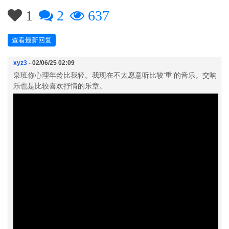
1
2
637
查看最新回复
xyz3
- 02/06/25 02:09
泉班你心理年龄比我轻。我现在不太愿意听比较‘重’的音乐。交响
乐也是比较喜欢抒情的乐章。