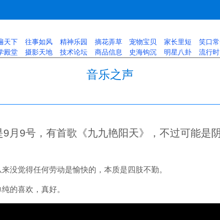
遍天下
往事如风
精神乐园
摘花弄草
宠物宝贝
家长里短
笑口常
学殿堂
摄影天地
技术论坛
商品信息
史海钩沉
明星八卦
流行时
音乐之声
是9月9号，有首歌《九九艳阳天》，不过可能是
从来没觉得任何劳动是愉快的，本质是四肢不勤。
单纯的喜欢，真好。