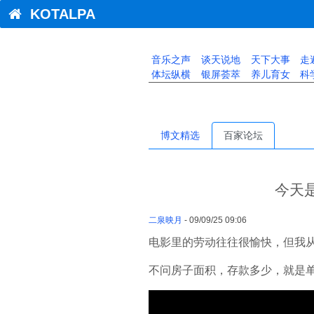
KOTALPA
音乐之声
谈天说地
天下大事
走
体坛纵横
银屏荟萃
养儿育女
科
博文精选
百家论坛
今天
二泉映月
- 09/09/25 09:06
电影里的劳动往往很愉快，但我
不问房子面积，存款多少，就是