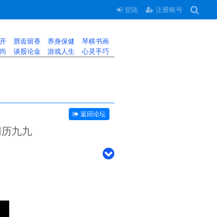
登陆
注册账号
开
唇齿留香
养身保健
琴棋书画
尚
谈股论金
游戏人生
心灵手巧
返回论坛
阴历九九