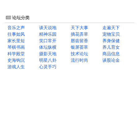
论坛分类
音乐之声
谈天说地
天下大事
走遍天下
往事如风
精神乐园
摘花弄草
宠物宝贝
家长里短
笑口常开
唇齿留香
养身保健
琴棋书画
体坛纵横
银屏荟萃
养儿育女
科学殿堂
摄影天地
技术论坛
商品信息
史海钩沉
明星八卦
流行时尚
谈股论金
游戏人生
心灵手巧