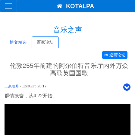
KOTALPA
音乐之声
博文精选
百家论坛
返回论坛
伦敦255年前建的阿尔伯特音乐厅内外万众
高歌英国国歌
二泉映月
- 12/30/25 20:17
群情振奋，从4:22开始。