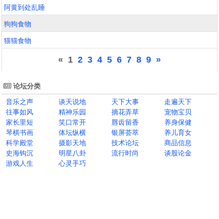
阿黄到处乱睡
狗狗食物
猫猫食物
«
1
2
3
4
5
6
7
8
9
»
论坛分类
音乐之声
谈天说地
天下大事
走遍天下
往事如风
精神乐园
摘花弄草
宠物宝贝
家长里短
笑口常开
唇齿留香
养身保健
琴棋书画
体坛纵横
银屏荟萃
养儿育女
科学殿堂
摄影天地
技术论坛
商品信息
史海钩沉
明星八卦
流行时尚
谈股论金
游戏人生
心灵手巧