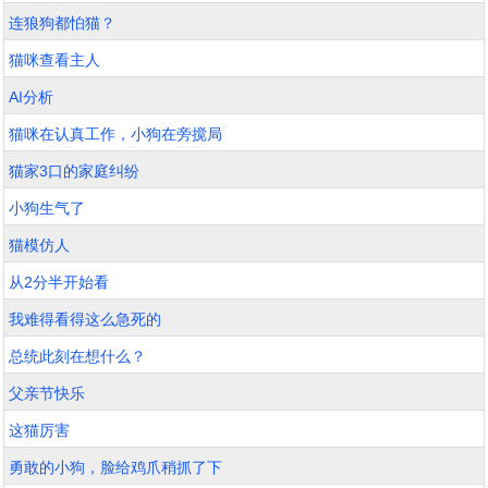
连狼狗都怕猫？
猫咪查看主人
AI分析
猫咪在认真工作，小狗在旁搅局
猫家3口的家庭纠纷
小狗生气了
猫模仿人
从2分半开始看
我难得看得这么急死的
总统此刻在想什么？
父亲节快乐
这猫厉害
勇敢的小狗，脸给鸡爪稍抓了下