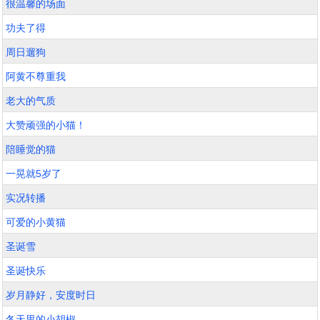
很温馨的场面
功夫了得
周日遛狗
阿黄不尊重我
老大的气质
大赞顽强的小猫！
陪睡觉的猫
一晃就5岁了
实况转播
可爱的小黄猫
圣诞雪
圣诞快乐
岁月静好，安度时日
冬天里的小胡椒