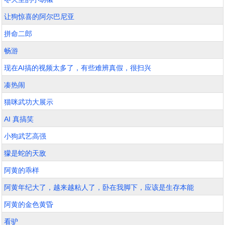
让狗惊喜的阿尔巴尼亚
拼命二郎
畅游
现在AI搞的视频太多了，有些难辨真假，很扫兴
凑热闹
猫咪武功大展示
AI 真搞笑
小狗武艺高强
獴是蛇的天敌
阿黄的乖样
阿黄年纪大了，越来越粘人了，卧在我脚下，应该是生存本能
阿黄的金色黄昏
看驴