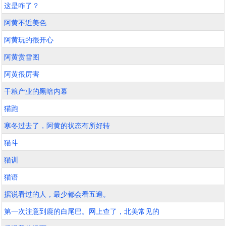
这是咋了？
阿黄不近美色
阿黄玩的很开心
阿黄赏雪图
阿黄很厉害
干粮产业的黑暗内幕
猫跑
寒冬过去了，阿黄的状态有所好转
猫斗
猫训
猫语
据说看过的人，最少都会看五遍。
第一次注意到鹿的白尾巴。网上查了，北美常见的