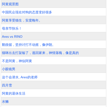
阿黄观景图
中国民众现在对狗的态度变好很多
阿黄享受猫生，安度晚年。
母亲节快乐！
Ares vs RINO
鹅很倔，坚持讨打不动摇，像伊朗。
猫咪出去打架输了，逃回家来，神情落魄，像是真的
不是阿黄，神似阿黄
小眼镜男
这个会潜水, Ares的老师
四月雪
阿黄的退休生活
水獭