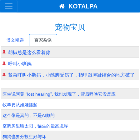
KOTALPA
宠物宝贝
博文精选
百家杂谈
胡椒总是这么看着你
呼叫小嘶妈
紧急呼叫小斯妈，小酷脚受伤了，指甲跟脚趾结合的地方破了
医生说阿黄 “lost hearing”. 我也发现了，背后呼唤它没反应
牧羊要从娃娃抓起
这个像是真的，不是AI做的
空调房里晒太阳，猫生的最高境界
狗狗也要分投生好与坏