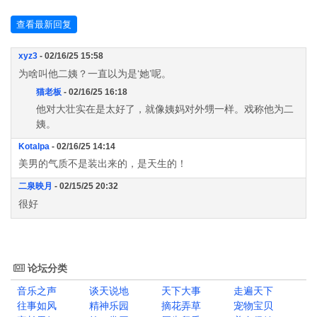
查看最新回复
xyz3
- 02/16/25 15:58
为啥叫他二姨？一直以为是‘她’呢。
猫老板
- 02/16/25 16:18
他对大壮实在是太好了，就像姨妈对外甥一样。戏称他为二
姨。
Kotalpa
- 02/16/25 14:14
美男的气质不是装出来的，是天生的！
二泉映月
- 02/15/25 20:32
很好
论坛分类
音乐之声
谈天说地
天下大事
走遍天下
往事如风
精神乐园
摘花弄草
宠物宝贝