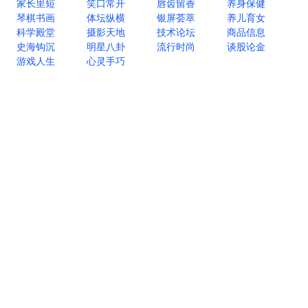
家长里短
笑口常开
唇齿留香
养身保健
琴棋书画
体坛纵横
银屏荟萃
养儿育女
科学殿堂
摄影天地
技术论坛
商品信息
史海钩沉
明星八卦
流行时尚
谈股论金
游戏人生
心灵手巧