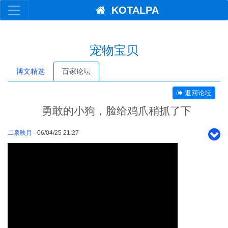
KOTALPA
宠物宝贝
博文精选
百家论坛
返回论坛
勇敢的小狗，脸给鸡爪稍抓了下
二泉映月
- 06/04/25 21:27