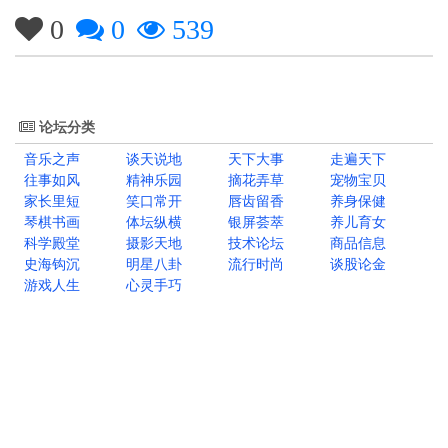
0
0
539
论坛分类
音乐之声
谈天说地
天下大事
走遍天下
往事如风
精神乐园
摘花弄草
宠物宝贝
家长里短
笑口常开
唇齿留香
养身保健
琴棋书画
体坛纵横
银屏荟萃
养儿育女
科学殿堂
摄影天地
技术论坛
商品信息
史海钩沉
明星八卦
流行时尚
谈股论金
游戏人生
心灵手巧