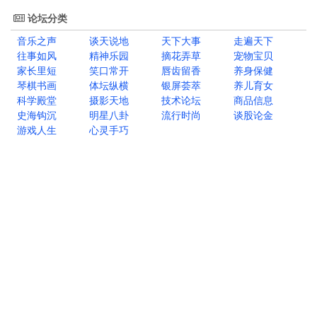
论坛分类
音乐之声
谈天说地
天下大事
走遍天下
往事如风
精神乐园
摘花弄草
宠物宝贝
家长里短
笑口常开
唇齿留香
养身保健
琴棋书画
体坛纵横
银屏荟萃
养儿育女
科学殿堂
摄影天地
技术论坛
商品信息
史海钩沉
明星八卦
流行时尚
谈股论金
游戏人生
心灵手巧