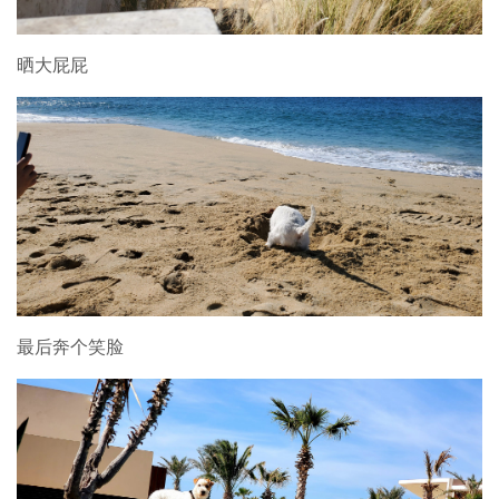
晒大屁屁
最后奔个笑脸