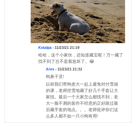
Kotalpa
- 11/23/21 21:19
哈哈，这个小家伙，还知道藏宝呢！万一藏了
找不到了岂不是着急坏了。😂
Ares
- 11/23/21 21:32
狗鼻子灵!
以前我们带狗老大一起上避免对付雪崩
的课，老师挖雪地藏了好几个手套让大
家找。最后一个大家怎么都找不到，老
大一脸不屑的装作不经意的正好路过最
后藏手套的地点。。。老师批评你们这
么多人都不如一只小狗有用!