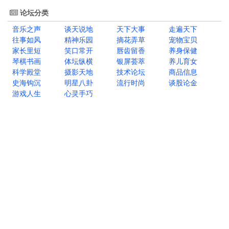
论坛分类
音乐之声
谈天说地
天下大事
走遍天下
往事如风
精神乐园
摘花弄草
宠物宝贝
家长里短
笑口常开
唇齿留香
养身保健
琴棋书画
体坛纵横
银屏荟萃
养儿育女
科学殿堂
摄影天地
技术论坛
商品信息
史海钩沉
明星八卦
流行时尚
谈股论金
游戏人生
心灵手巧