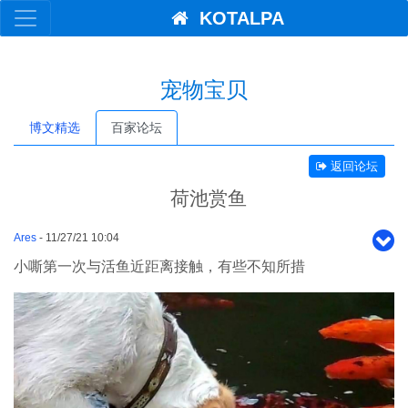
KOTALPA
宠物宝贝
博文精选
百家论坛
返回论坛
荷池赏鱼
Ares
- 11/27/21 10:04
小嘶第一次与活鱼近距离接触，有些不知所措