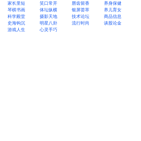
家长里短
笑口常开
唇齿留香
养身保健
琴棋书画
体坛纵横
银屏荟萃
养儿育女
科学殿堂
摄影天地
技术论坛
商品信息
史海钩沉
明星八卦
流行时尚
谈股论金
游戏人生
心灵手巧