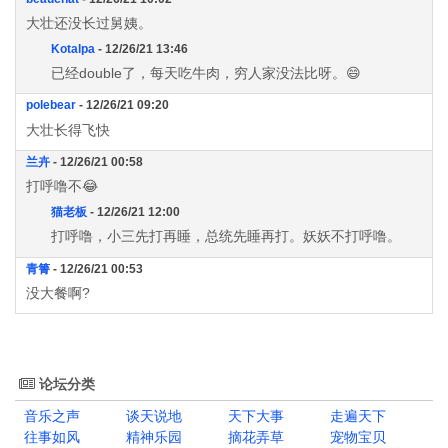
大壮还没长过舅姨。
Kotalpa
- 12/26/21 13:46
已经double了，每天吃牛肉，穷人家没法比呀。😄
polebear
- 12/26/21 09:20
大壮长得飞快
兰卉
- 12/26/21 00:58
打呼噜不😂
猫老板
- 12/26/21 12:00
打呼噜，小三先打再睡，总统先睡再打。妖妖不打呼噜。
青箐
- 12/26/21 00:53
没大餐啊?
论坛分类
音乐之声
谈天说地
天下大事
走遍天下
往事如风
精神乐园
摘花弄草
宠物宝贝