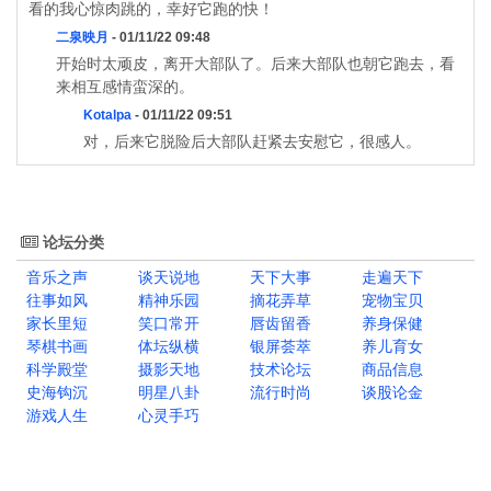
看的我心惊肉跳的，幸好它跑的快！
二泉映月
- 01/11/22 09:48
开始时太顽皮，离开大部队了。后来大部队也朝它跑去，看
来相互感情蛮深的。
Kotalpa
- 01/11/22 09:51
对，后来它脱险后大部队赶紧去安慰它，很感人。
论坛分类
音乐之声
谈天说地
天下大事
走遍天下
往事如风
精神乐园
摘花弄草
宠物宝贝
家长里短
笑口常开
唇齿留香
养身保健
琴棋书画
体坛纵横
银屏荟萃
养儿育女
科学殿堂
摄影天地
技术论坛
商品信息
史海钩沉
明星八卦
流行时尚
谈股论金
游戏人生
心灵手巧