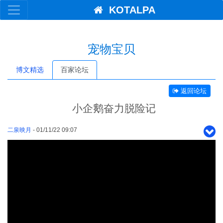
KOTALPA
宠物宝贝
博文精选
百家论坛
返回论坛
小企鹅奋力脱险记
二泉映月
- 01/11/22 09:07