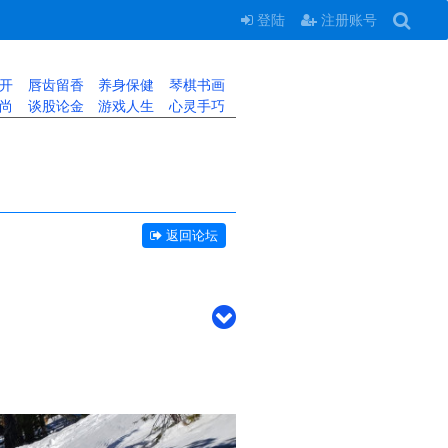
登陆
注册账号
开
唇齿留香
养身保健
琴棋书画
尚
谈股论金
游戏人生
心灵手巧
返回论坛