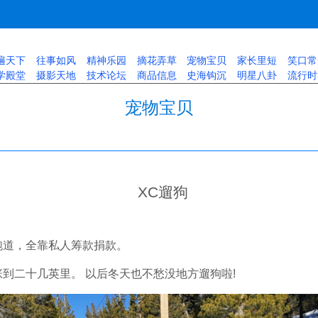
遍天下
往事如风
精神乐园
摘花弄草
宠物宝贝
家长里短
笑口常
学殿堂
摄影天地
技术论坛
商品信息
史海钩沉
明星八卦
流行时
宠物宝贝
XC遛狗
跑道，全靠私人筹款捐款。
到二十几英里。 以后冬天也不愁没地方遛狗啦!