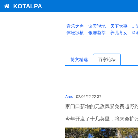
KOTALPA
音乐之声
谈天说地
天下大事
走
体坛纵横
银屏荟萃
养儿育女
科
博文精选
百家论坛
Ares
- 02/06/22 22:37
家门口新增的无敌风景免费越野
今年开发了十几英里，将来会扩张