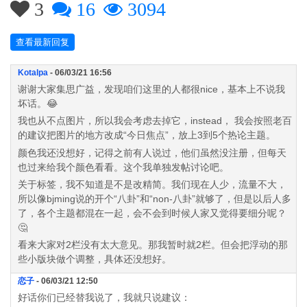
3
16
3094
查看最新回复
Kotalpa
- 06/03/21 16:56
谢谢大家集思广益，发现咱们这里的人都很nice，基本上不说我
坏话。😂
我也从不点图片，所以我会考虑去掉它，instead， 我会按照老百
的建议把图片的地方改成“今日焦点”，放上3到5个热论主题。
颜色我还没想好，记得之前有人说过，他们虽然没注册，但每天
也过来给我个颜色看看。这个我单独发帖讨论吧。
关于标签，我不知道是不是改精简。我们现在人少，流量不大，
所以像bjming说的开个“八卦”和“non-八卦”就够了，但是以后人多
了，各个主题都混在一起，会不会到时候人家又觉得要细分呢？
🤔
看来大家对2栏没有太大意见。那我暂时就2栏。但会把浮动的那
些小版块做个调整，具体还没想好。
恋子
- 06/03/21 12:50
好话你们已经替我说了，我就只说建议：