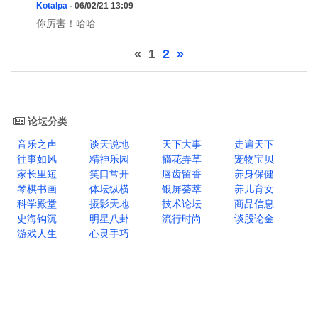
Kotalpa
- 06/02/21 13:09
你厉害！哈哈
«
1
2
»
论坛分类
音乐之声
谈天说地
天下大事
走遍天下
往事如风
精神乐园
摘花弄草
宠物宝贝
家长里短
笑口常开
唇齿留香
养身保健
琴棋书画
体坛纵横
银屏荟萃
养儿育女
科学殿堂
摄影天地
技术论坛
商品信息
史海钩沉
明星八卦
流行时尚
谈股论金
游戏人生
心灵手巧