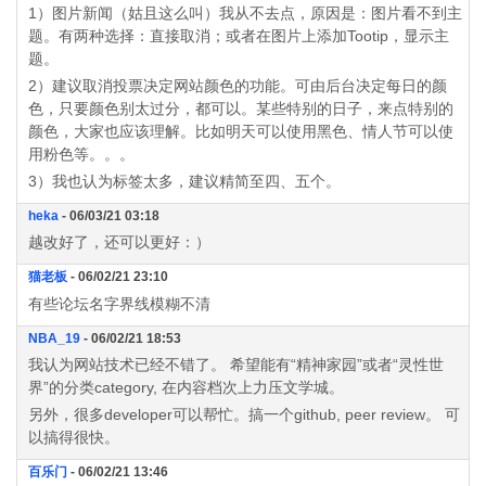
1）图片新闻（姑且这么叫）我从不去点，原因是：图片看不到主
题。有两种选择：直接取消；或者在图片上添加Tootip，显示主
题。
2）建议取消投票决定网站颜色的功能。可由后台决定每日的颜
色，只要颜色别太过分，都可以。某些特别的日子，来点特别的
颜色，大家也应该理解。比如明天可以使用黑色、情人节可以使
用粉色等。。。
3）我也认为标签太多，建议精简至四、五个。
heka
- 06/03/21 03:18
越改好了，还可以更好：）
猫老板
- 06/02/21 23:10
有些论坛名字界线模糊不清
NBA_19
- 06/02/21 18:53
我认为网站技术已经不错了。 希望能有“精神家园”或者“灵性世
界”的分类category, 在内容档次上力压文学城。
另外，很多developer可以帮忙。搞一个github, peer review。 可
以搞得很快。
百乐门
- 06/02/21 13:46