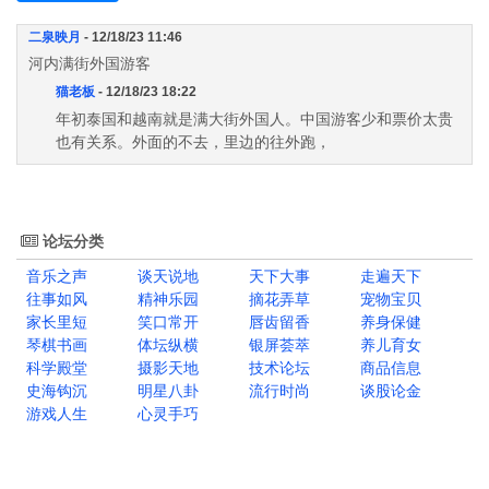
二泉映月
- 12/18/23 11:46
河内满街外国游客
猫老板
- 12/18/23 18:22
年初泰国和越南就是满大街外国人。中国游客少和票价太贵
也有关系。外面的不去，里边的往外跑，
论坛分类
音乐之声
谈天说地
天下大事
走遍天下
往事如风
精神乐园
摘花弄草
宠物宝贝
家长里短
笑口常开
唇齿留香
养身保健
琴棋书画
体坛纵横
银屏荟萃
养儿育女
科学殿堂
摄影天地
技术论坛
商品信息
史海钩沉
明星八卦
流行时尚
谈股论金
游戏人生
心灵手巧