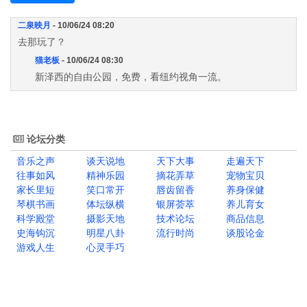
二泉映月
- 10/06/24 08:20
去那玩了？
猫老板
- 10/06/24 08:30
新泽西的自由公园，免费，看纽约视角一流。
论坛分类
音乐之声
谈天说地
天下大事
走遍天下
往事如风
精神乐园
摘花弄草
宠物宝贝
家长里短
笑口常开
唇齿留香
养身保健
琴棋书画
体坛纵横
银屏荟萃
养儿育女
科学殿堂
摄影天地
技术论坛
商品信息
史海钩沉
明星八卦
流行时尚
谈股论金
游戏人生
心灵手巧