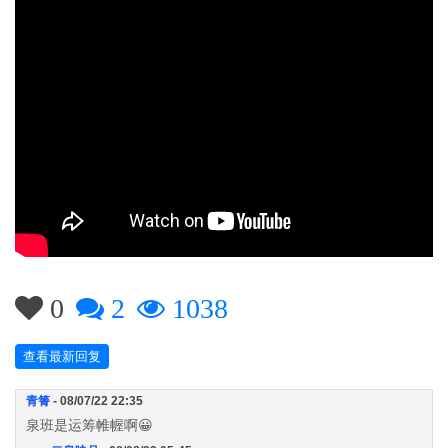
0
2
1038
查看最新回复
青箐
- 08/07/22 22:35
泉班是运筹帷幄啊😀