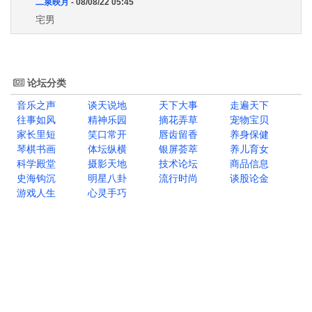
二泉映月
- 08/08/22 05:45
宅男
论坛分类
音乐之声
谈天说地
天下大事
走遍天下
往事如风
精神乐园
摘花弄草
宠物宝贝
家长里短
笑口常开
唇齿留香
养身保健
琴棋书画
体坛纵横
银屏荟萃
养儿育女
科学殿堂
摄影天地
技术论坛
商品信息
史海钩沉
明星八卦
流行时尚
谈股论金
游戏人生
心灵手巧