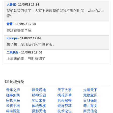
人参花
- 11/09/22 13:24
我们是等习惯了，人家不来调我们就过不调的时间，who怕who
呀!
青箐
- 11/09/22 12:05
你活在哪里？😀
Kotalpa
- 11/09/22 12:04
想了想，发现我们公司没有表。
二泉映月
- 11/09/22 12:00
上周末的事，当时就调了
论坛分类
音乐之声
谈天说地
天下大事
走遍天下
往事如风
精神乐园
摘花弄草
宠物宝贝
家长里短
笑口常开
唇齿留香
养身保健
琴棋书画
体坛纵横
银屏荟萃
养儿育女
科学殿堂
摄影天地
技术论坛
商品信息