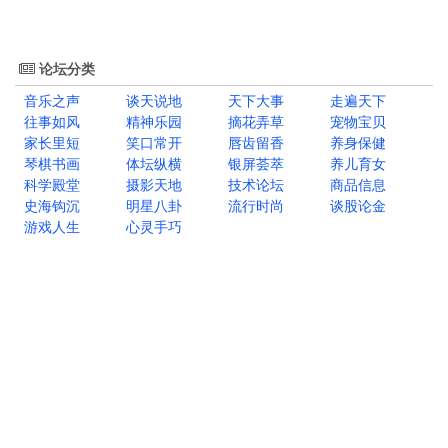
论坛分类
音乐之声
谈天说地
天下大事
走遍天下
往事如风
精神乐园
摘花弄草
宠物宝贝
家长里短
笑口常开
唇齿留香
养身保健
琴棋书画
体坛纵横
银屏荟萃
养儿育女
科学殿堂
摄影天地
技术论坛
商品信息
史海钩沉
明星八卦
流行时尚
谈股论金
游戏人生
心灵手巧