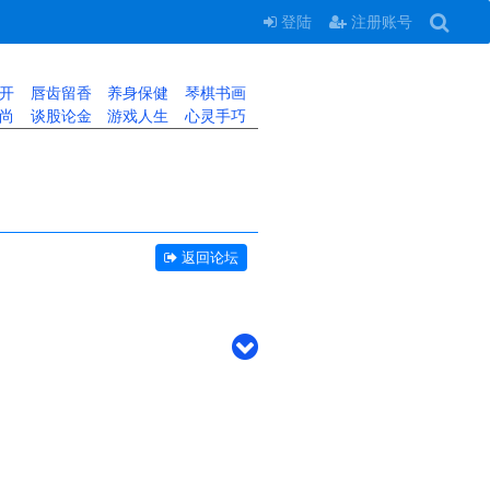
登陆
注册账号
开
唇齿留香
养身保健
琴棋书画
尚
谈股论金
游戏人生
心灵手巧
返回论坛