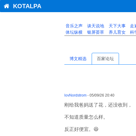
KOTALPA
音乐之声
谈天说地
天下大事
走
体坛纵横
银屏荟萃
养儿育女
科
博文精选
百家论坛
lovNordstrom
- 05/09/26 20:40
刚给我爸妈送了花，还没收到，
不知道质量怎么样。
反正好便宜。😆