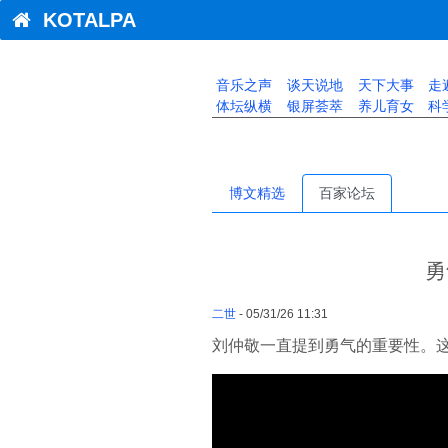
KOTALPA
音乐之声
谈天说地
天下大事
走
体坛纵横
银屏荟萃
养儿育女
科
博文精选
百家论坛
勇
二世
- 05/31/26 11:31
刘仲敬一直提到勇气的重要性。