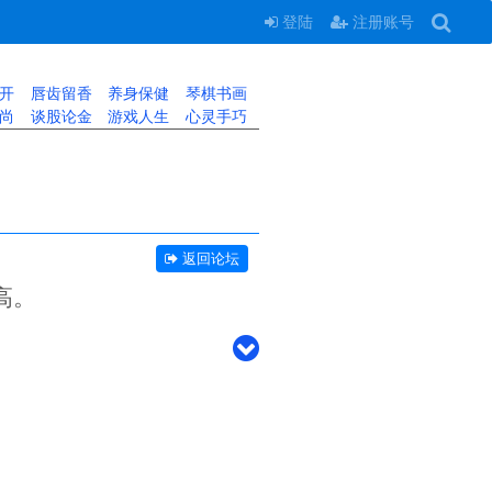
登陆
注册账号
开
唇齿留香
养身保健
琴棋书画
尚
谈股论金
游戏人生
心灵手巧
返回论坛
高。