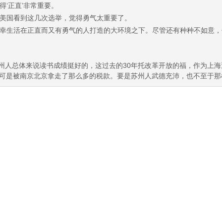
得‘正直’非常重要。
美国看到这几次选举，觉得勇气太重要了。
幸生活在正直而又有勇气的人打造的大环境之下。尽管还有种种不如意，
州人总体来说读书成绩挺好的，这过去的30年托改革开放的福，作为上
Working。 可是被南京北京拿走了那么多的税款。要是苏州人武德充沛，也不至于