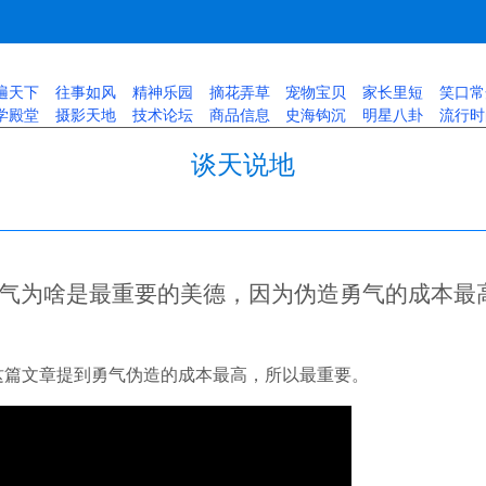
遍天下
往事如风
精神乐园
摘花弄草
宠物宝贝
家长里短
笑口常
学殿堂
摄影天地
技术论坛
商品信息
史海钩沉
明星八卦
流行时
谈天说地
气为啥是最重要的美德，因为伪造勇气的成本最
这篇文章提到勇气伪造的成本最高，所以最重要。