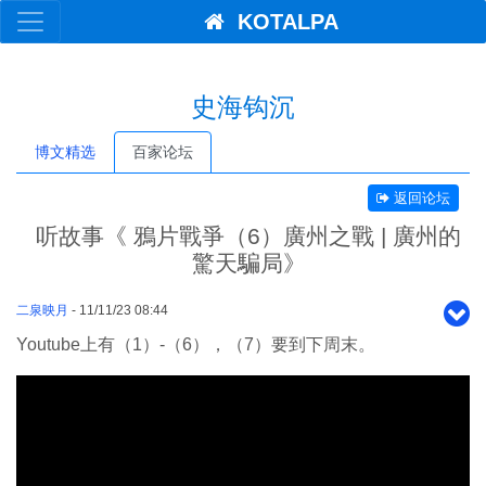
KOTALPA
史海钩沉
博文精选
百家论坛
返回论坛
听故事《 鴉片戰爭（6）廣州之戰 | 廣州的
驚天騙局》
二泉映月
- 11/11/23 08:44
Youtube上有（1）-（6），（7）要到下周末。