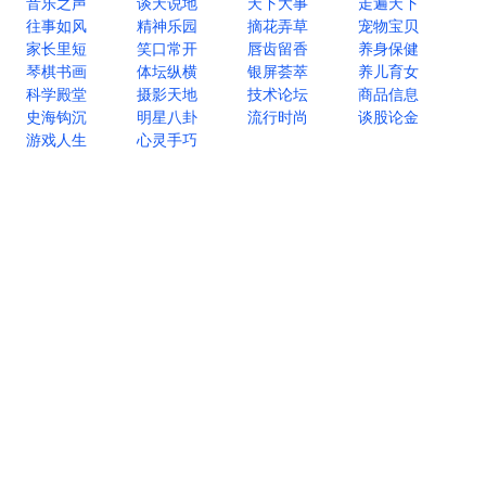
音乐之声
谈天说地
天下大事
走遍天下
往事如风
精神乐园
摘花弄草
宠物宝贝
家长里短
笑口常开
唇齿留香
养身保健
琴棋书画
体坛纵横
银屏荟萃
养儿育女
科学殿堂
摄影天地
技术论坛
商品信息
史海钩沉
明星八卦
流行时尚
谈股论金
游戏人生
心灵手巧