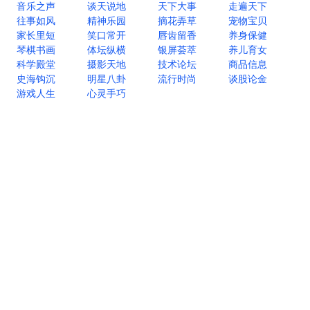
音乐之声
谈天说地
天下大事
走遍天下
往事如风
精神乐园
摘花弄草
宠物宝贝
家长里短
笑口常开
唇齿留香
养身保健
琴棋书画
体坛纵横
银屏荟萃
养儿育女
科学殿堂
摄影天地
技术论坛
商品信息
史海钩沉
明星八卦
流行时尚
谈股论金
游戏人生
心灵手巧