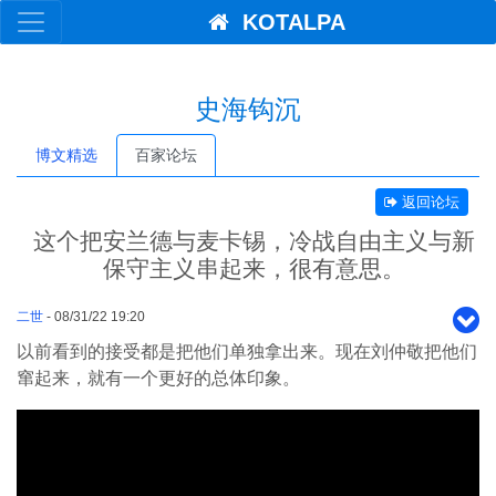
KOTALPA
史海钩沉
博文精选
百家论坛
返回论坛
这个把安兰德与麦卡锡，冷战自由主义与新
保守主义串起来，很有意思。
二世
- 08/31/22 19:20
以前看到的接受都是把他们单独拿出来。现在刘仲敬把他们
窜起来，就有一个更好的总体印象。