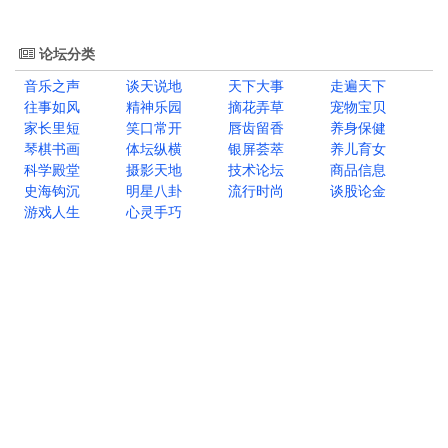
论坛分类
音乐之声
谈天说地
天下大事
走遍天下
往事如风
精神乐园
摘花弄草
宠物宝贝
家长里短
笑口常开
唇齿留香
养身保健
琴棋书画
体坛纵横
银屏荟萃
养儿育女
科学殿堂
摄影天地
技术论坛
商品信息
史海钩沉
明星八卦
流行时尚
谈股论金
游戏人生
心灵手巧