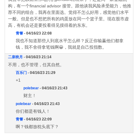
构，有一个financial advisor 接管。跟他谈我风险承受能力，他推
荐不同的组合，我再在里面选。觉得不怎么好用，感觉他们水平
一般。但是也不想把所有的鸡蛋放在同一个篮子里。现在股市虚
高，有机会还是要投看得见摸得着的东东。
青箐
- 04/16/23 22:08
我也不知道那些人到底水平怎么样？反正你输赢他们都拿
钱，我不舍得拿笔钱啊😀，我就是自己投指数。
二泉映月
- 04/16/23 21:14
不用，也不管理，任其自然。
百乐门
- 04/16/23 21:29
+1
polebear
- 04/16/23 21:43
财主！
polebear
- 04/16/23 21:43
你们都是有钱人！
青箐
- 04/16/23 22:09
啊？钱都放枕头底下？