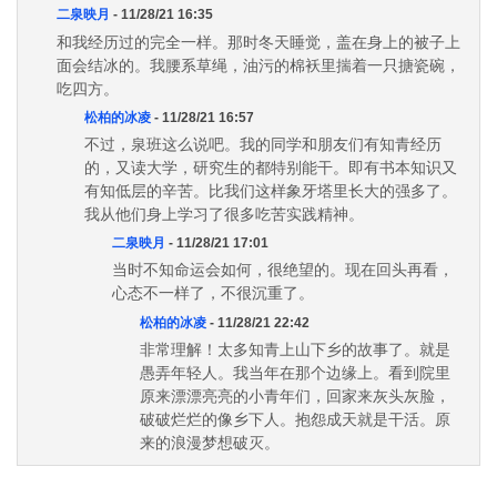
二泉映月
- 11/28/21 16:35
和我经历过的完全一样。那时冬天睡觉，盖在身上的被子上
面会结冰的。我腰系草绳，油污的棉袄里揣着一只搪瓷碗，
吃四方。
松柏的冰凌
- 11/28/21 16:57
不过，泉班这么说吧。我的同学和朋友们有知青经历
的，又读大学，研究生的都特别能干。即有书本知识又
有知低层的辛苦。比我们这样象牙塔里长大的强多了。
我从他们身上学习了很多吃苦实践精神。
二泉映月
- 11/28/21 17:01
当时不知命运会如何，很绝望的。现在回头再看，
心态不一样了，不很沉重了。
松柏的冰凌
- 11/28/21 22:42
非常理解！太多知青上山下乡的故事了。就是
愚弄年轻人。我当年在那个边缘上。看到院里
原来漂漂亮亮的小青年们，回家来灰头灰脸，
破破烂烂的像乡下人。抱怨成天就是干活。原
来的浪漫梦想破灭。