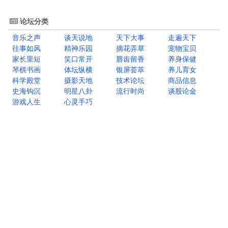
论坛分类
音乐之声
谈天说地
天下大事
走遍天下
往事如风
精神乐园
摘花弄草
宠物宝贝
家长里短
笑口常开
唇齿留香
养身保健
琴棋书画
体坛纵横
银屏荟萃
养儿育女
科学殿堂
摄影天地
技术论坛
商品信息
史海钩沉
明星八卦
流行时尚
谈股论金
游戏人生
心灵手巧