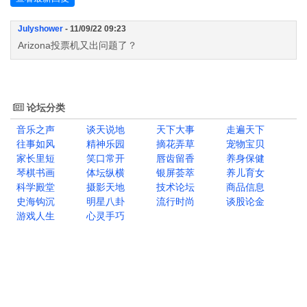
Julyshower
- 11/09/22 09:23
Arizona投票机又出问题了？
论坛分类
音乐之声
谈天说地
天下大事
走遍天下
往事如风
精神乐园
摘花弄草
宠物宝贝
家长里短
笑口常开
唇齿留香
养身保健
琴棋书画
体坛纵横
银屏荟萃
养儿育女
科学殿堂
摄影天地
技术论坛
商品信息
史海钩沉
明星八卦
流行时尚
谈股论金
游戏人生
心灵手巧