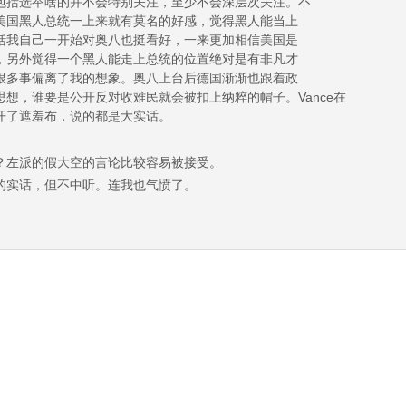
包括选举啥的并不会特别关注，至少不会深层次关注。不
美国黑人总统一上来就有莫名的好感，觉得黑人能当上
括我自己一开始对奥八也挺看好，一来更加相信美国是
，另外觉得一个黑人能走上总统的位置绝对是有非凡才
很多事偏离了我的想象。奥八上台后德国渐渐也跟着政
想，谁要是公开反对收难民就会被扣上纳粹的帽子。Vance在
开了遮羞布，说的都是大实话。
？左派的假大空的言论比较容易被接受。
的实话，但不中听。连我也气愤了。