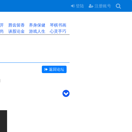
登陆
注册账号
开
唇齿留香
养身保健
琴棋书画
尚
谈股论金
游戏人生
心灵手巧
返回论坛
场