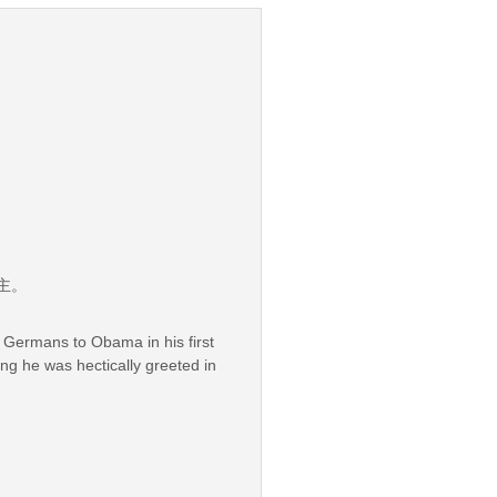
主。
by Germans to Obama in his first
ng he was hectically greeted in