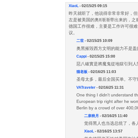
XiaoL
- 02/15/25 09:15
昨天就听了，他说得非常非常好，但
左是被美国的奥8渐渐带出来的，之
德国工作很难，主要是工作许可很难
议。
二世
- 02/15/25 10:09
奥黑摧毁西方文明的能力不是盖
Cappi
- 02/15/25 15:00
惡八確實是將魔鬼從地獄引到人
猫老板
- 02/16/25 11:03
圣母太多，最后全国买单。不守
VATraveler
- 02/16/25 11:31
One thing I didn't understand th
European trip right after he wo
Berlin by a crowd of over 400,0
二泉映月
- 02/16/25 11:40
觉得黑人也当选总统了，各
XiaoL
- 02/16/25 13:57