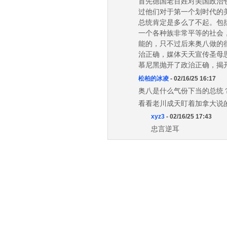
首先德国老百姓对美国政治
过他们对于第一个划时代的
总统肯定是多么了不起。包
一个各种族非常平等的社会
能的，只不过后来奥八做的
治正确，媒体天天宣传圣母思
慕尼黑抛开了政治正确，揭
松柏的冰凌
- 02/16/25 16:17
奥八是什么气份下当的总统
看看老川成天盯着加拿大说
xyz3
- 02/16/25 17:43
忠言逆耳