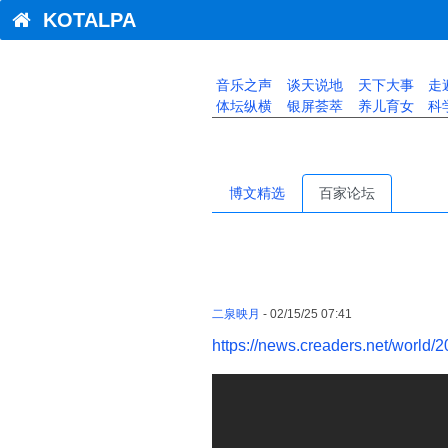
KOTALPA
音乐之声
谈天说地
天下大事
走
体坛纵横
银屏荟萃
养儿育女
科
博文精选
百家论坛
二泉映月
- 02/15/25 07:41
https://news.creaders.net/world/