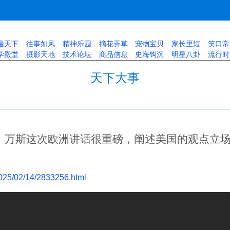
遍天下
往事如风
精神乐园
摘花弄草
宠物宝贝
家长里短
笑口常
学殿堂
摄影天地
技术论坛
商品信息
史海钩沉
明星八卦
流行时
天下大事
万斯这次欧洲讲话很重磅，阐述美国的观点立
2025/02/14/2833256.html