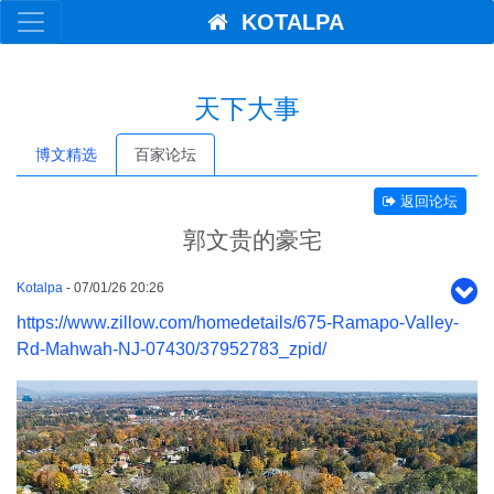
KOTALPA
天下大事
博文精选
百家论坛
返回论坛
郭文贵的豪宅
Kotalpa
- 07/01/26 20:26
https://www.zillow.com/homedetails/675-Ramapo-Valley-
Rd-Mahwah-NJ-07430/37952783_zpid/