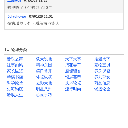
二泉映月
- 07/01/26 21:17
被没收了？他被判了30年
Julyshower
- 07/01/26 21:01
像古城堡，外面看着有点瘆人
论坛分类
音乐之声
谈天说地
天下大事
走遍天下
往事如风
精神乐园
摘花弄草
宠物宝贝
家长里短
笑口常开
唇齿留香
养身保健
琴棋书画
体坛纵横
银屏荟萃
养儿育女
科学殿堂
摄影天地
技术论坛
商品信息
史海钩沉
明星八卦
流行时尚
谈股论金
游戏人生
心灵手巧