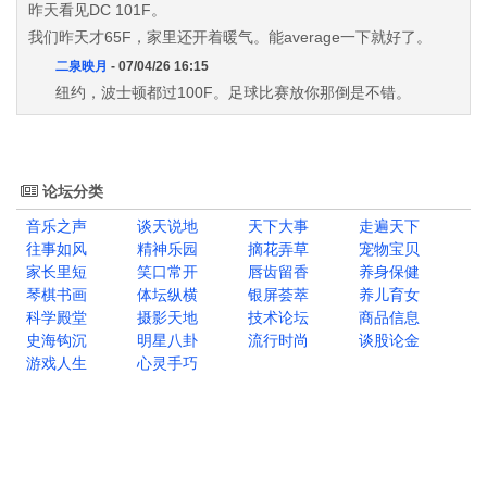
昨天看见DC 101F。
我们昨天才65F，家里还开着暖气。能average一下就好了。
二泉映月
- 07/04/26 16:15
纽约，波士顿都过100F。足球比赛放你那倒是不错。
论坛分类
音乐之声
谈天说地
天下大事
走遍天下
往事如风
精神乐园
摘花弄草
宠物宝贝
家长里短
笑口常开
唇齿留香
养身保健
琴棋书画
体坛纵横
银屏荟萃
养儿育女
科学殿堂
摄影天地
技术论坛
商品信息
史海钩沉
明星八卦
流行时尚
谈股论金
游戏人生
心灵手巧