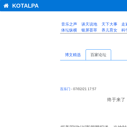
KOTALPA
音乐之声
谈天说地
天下大事
走
体坛纵横
银屏荟萃
养儿育女
科
博文精选
百家论坛
百乐门
- 07/02/21 17:57
终于来了