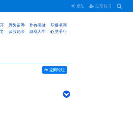
登陆
注册账号
开
唇齿留香
养身保健
琴棋书画
尚
谈股论金
游戏人生
心灵手巧
返回论坛