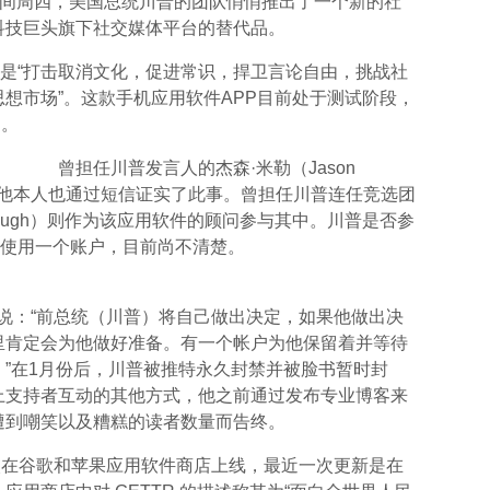
时间周四，美国总统川普的团队悄悄推出了一个新的社
科技巨头旗下社交媒体平台的替代品。
宣言是“打击取消文化，促进常识，捍卫言论自由，挑战社
想市场”。这款手机应用软件APP目前处于测试阶段，
出。
曾担任川普发言人的杰森·米勒（Jason
管，他本人也通过短信证实了此事。曾担任川普连任竞选团
rtaugh）则作为该应用软件的顾问参与其中。川普是否参
立并使用一个账户，目前尚不清楚。
士说：“前总统（川普）将自己做出决定，如果他做出决
里肯定会为他做好准备。有一个帐户为他保留着并等待
”在1月份后，川普被推特永久封禁并被脸书暂时封
上支持者互动的其他方式，他之前通过发布专业博客来
遭到嘲笑以及糟糕的读者数量而告终。
旬首次在谷歌和苹果应用软件商店上线，最近一次更新是在