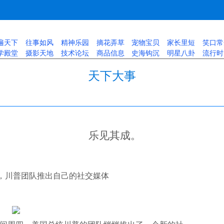
遍天下
往事如风
精神乐园
摘花弄草
宠物宝贝
家长里短
笑口常
学殿堂
摄影天地
技术论坛
商品信息
史海钩沉
明星八卦
流行时
天下大事
乐见其成。
，川普团队推出自己的社交媒体