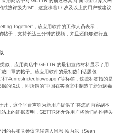
用商店中对 GETTR 的描述称其为“面向全世界人民
成熟评级为“M”，这意味着17 岁及以上的用户被建议
tting Together”，该应用软件的工作人员表示，
长度的帖子，支持长达三分钟的视频，并且还能够进行直
似
特类似，应用商店中 GETTR 的最初宣传材料显示了用
厅戴口罩的帖子。该应用软件的最初热门话题包
“#nra”和“#unrestrictedbioweapon”等标签，这些标签指的是
依据的说法，即所谓的“中国在实验室中制造了新冠病毒
止于此，这个平台声称为新用户提供了“将您的内容副本
。网站上的证据表明，GETTR还允许用户将他们的推特关
州的共和党参议院候选人肖恩·帕内尔（Sean