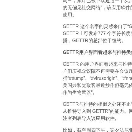
周三，累计已被下载超过一千次。应
的无偏见社交网络”，该应用软件的
使用。
GETTR 这个名字的灵感来自于“Ge
GETTR上可发布777 个字符
播，GETTR的总部位于纽约。
GETTR用户界面看起来与推特类
GETTR 的用户界面看起来与推
户们庆祝众议院不再需要在会议
括“#trump”、“#virusorigin”、
美国共和党政客最近炒作但毫无
作为生物武器”。
GETTR与推特的相似之处还不
从推特导入到 GETTR”的能力
注者列表导入该应用软件。
比如，截至周四下午，宾夕法尼亚