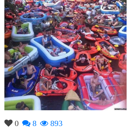
0
8
893