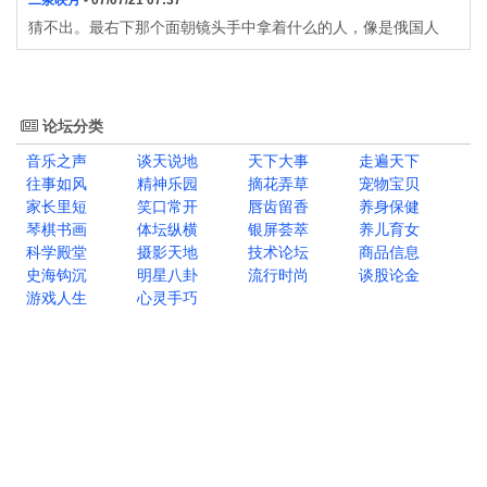
二泉映月
- 07/07/21 07:37
猜不出。最右下那个面朝镜头手中拿着什么的人，像是俄国人
论坛分类
音乐之声
谈天说地
天下大事
走遍天下
往事如风
精神乐园
摘花弄草
宠物宝贝
家长里短
笑口常开
唇齿留香
养身保健
琴棋书画
体坛纵横
银屏荟萃
养儿育女
科学殿堂
摄影天地
技术论坛
商品信息
史海钩沉
明星八卦
流行时尚
谈股论金
游戏人生
心灵手巧