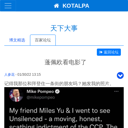
KOTALPA
天下大事
博文精选
百家论坛
返回论坛
蓬佩欧看电影了
人参花
- 01/30/22 13:15
记得我那位和拜登住一条街的朋友吗？她发我的照片。