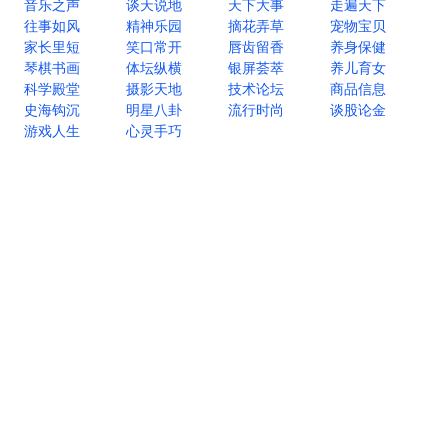
音乐之声
谈天说地
天下大事
走遍天下
往事如风
精神乐园
摘花弄草
宠物宝贝
家长里短
笑口常开
唇齿留香
养身保健
琴棋书画
体坛纵横
银屏荟萃
养儿育女
科学殿堂
摄影天地
技术论坛
商品信息
史海钩沉
明星八卦
流行时尚
谈股论金
游戏人生
心灵手巧