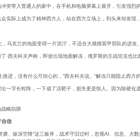
场冲突带入普通人的家中，在手机和电脑屏幕上展开，引发强烈
民众实际上成为了精神西方人，站在西方立场上，到头来却发现
化，乌克兰的地面变得一片泥泞，不适合大规模装甲部队的进攻
坦丁·西夫科夫声称，即使出现地面解冻，俄罗斯的主战坦克也比
上推进，没有什么可担心的，”西夫科夫说。“解冻只能阻止西方的
摆出一字长蛇阵，一下成了活靶子，损失更是惊人。因为除硬化
于自信
突袭、纵深空降”这三板斧，战术守旧过时，忽视AI、信息、大