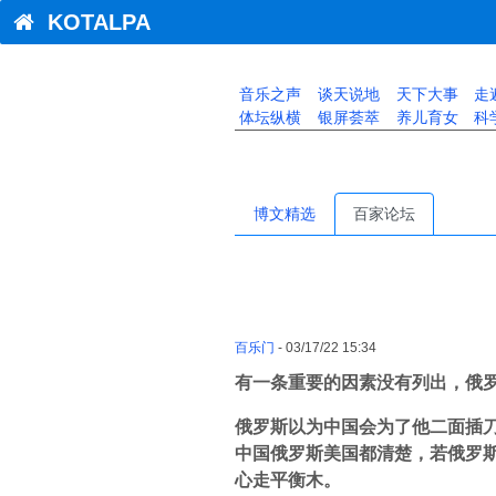
KOTALPA
音乐之声
谈天说地
天下大事
走
体坛纵横
银屏荟萃
养儿育女
科
博文精选
百家论坛
百乐门
- 03/17/22 15:34
有一条重要的因素没有列出，俄
俄罗斯以为中国会为了他二面插
中国俄罗斯美国都清楚，若俄罗
心走平衡木。