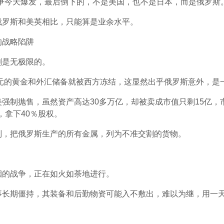
争今天爆发，最后倒下的，不是美国，也不是日本，而是俄罗斯。
俄罗斯和美英相比，只能算是业余水平。
割是无极限的。
美元的黄金和外汇储备就被西方冻结，这显然出乎俄罗斯意外，是
制抛售，虽然资产高达30多万亿，却被卖成市值只剩15亿，市值
，拿下40％股权。
则，把俄罗斯生产的所有金属，列为不准交割的货物。
烟的战争，正在如火如荼地进行。
事长期僵持，其装备和后勤物资可能入不敷出，难以为继，用一