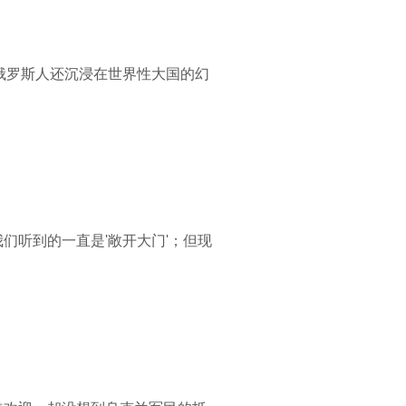
俄罗斯人还沉浸在世界性大国的幻
们听到的一直是'敞开大门'；但现