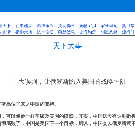
遍天下
往事如风
精神乐园
摘花弄草
宠物宝贝
家长里短
笑口常
学殿堂
摄影天地
技术论坛
商品信息
史海钩沉
明星八卦
流行时
天下大事
十大误判，让俄罗斯陷入美国的战略陷阱
罗斯高估了来之中国的支持。
刀，可以像他一样不顾及美国的愤怒，其实，中国远没有达到敢
斯彻底败了，中国是美国下一个目标，所以，中国会以俄罗斯死