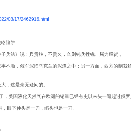
2022/03/17/2462916.html
战略陷阱
子兵法》说：兵贵胜，不贵久，久则钝兵挫锐、屈力殚货 。
战事不顺，俄军深陷乌克兰的泥潭之中；另一方面，西方的制裁
最大，这是毫无疑问的。
黄了，美国液化天然气在欧洲的销量已经有史以来头一遭超过俄罗
阱，眼下伸头是一刀，缩头也是一刀。