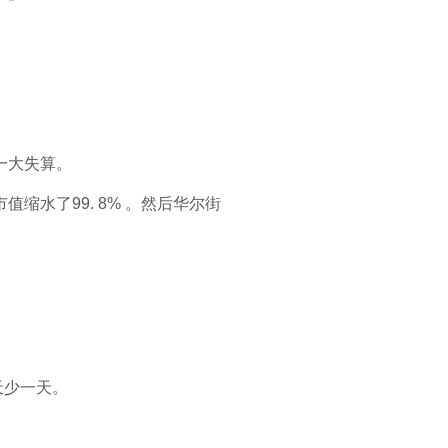
”
一大失算。
缩水了99. 8% 。然后华尔街
天少一天。