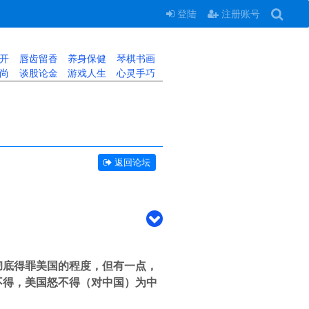
登陆
注册账号
开
唇齿留香
养身保健
琴棋书画
尚
谈股论金
游戏人生
心灵手巧
返回论坛
彻底得罪美国的程度，但有一点，
不得，美国怒不得（对中国）为中