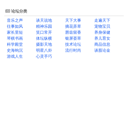
论坛分类
音乐之声
谈天说地
天下大事
走遍天下
往事如风
精神乐园
摘花弄草
宠物宝贝
家长里短
笑口常开
唇齿留香
养身保健
琴棋书画
体坛纵横
银屏荟萃
养儿育女
科学殿堂
摄影天地
技术论坛
商品信息
史海钩沉
明星八卦
流行时尚
谈股论金
游戏人生
心灵手巧