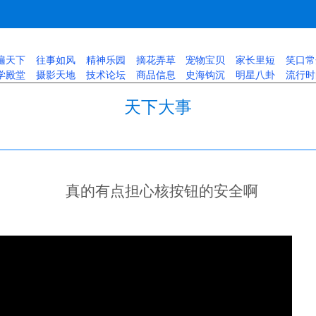
遍天下
往事如风
精神乐园
摘花弄草
宠物宝贝
家长里短
笑口常
学殿堂
摄影天地
技术论坛
商品信息
史海钩沉
明星八卦
流行时
天下大事
真的有点担心核按钮的安全啊