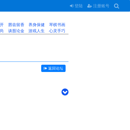
登陆
注册账号
开
唇齿留香
养身保健
琴棋书画
尚
谈股论金
游戏人生
心灵手巧
返回论坛