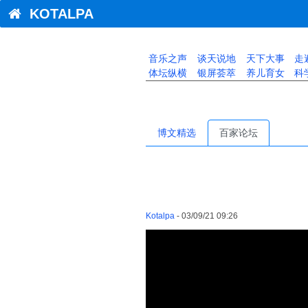
KOTALPA
音乐之声
谈天说地
天下大事
走
体坛纵横
银屏荟萃
养儿育女
科
博文精选
百家论坛
Kotalpa
- 03/09/21 09:26