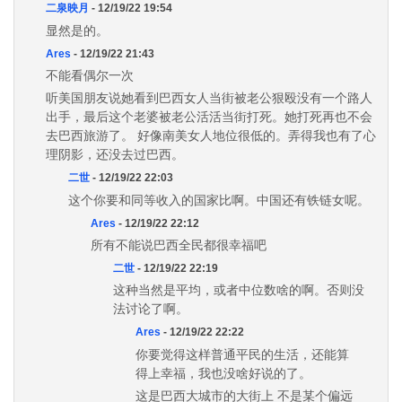
二泉映月
- 12/19/22 19:54
显然是的。
Ares
- 12/19/22 21:43
不能看偶尔一次
听美国朋友说她看到巴西女人当街被老公狠殴没有一个路人
出手，最后这个老婆被老公活活当街打死。她打死再也不会
去巴西旅游了。 好像南美女人地位很低的。弄得我也有了心
理阴影，还没去过巴西。
二世
- 12/19/22 22:03
这个你要和同等收入的国家比啊。中国还有铁链女呢。
Ares
- 12/19/22 22:12
所有不能说巴西全民都很幸福吧
二世
- 12/19/22 22:19
这种当然是平均，或者中位数啥的啊。否则没
法讨论了啊。
Ares
- 12/19/22 22:22
你要觉得这样普通平民的生活，还能算
得上幸福，我也没啥好说的了。
这是巴西大城市的大街上 不是某个偏远