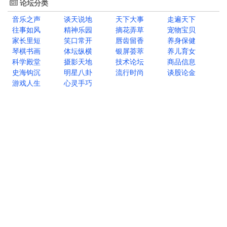
论坛分类
音乐之声
谈天说地
天下大事
走遍天下
往事如风
精神乐园
摘花弄草
宠物宝贝
家长里短
笑口常开
唇齿留香
养身保健
琴棋书画
体坛纵横
银屏荟萃
养儿育女
科学殿堂
摄影天地
技术论坛
商品信息
史海钩沉
明星八卦
流行时尚
谈股论金
游戏人生
心灵手巧