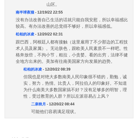
山区。
南半球夜猫
- 12/19/22 22:55
没有办法改善自己生活的话就只能自我安慰，所以幸福感比
较高。有办法改善的总觉得不够好，所以幸福感低。
松柏的冰凌
- 12/20/22 02:31
跟巴西，阿根廷人都有接触（这里雇用了不少那边的工程技
术人员及家属）。无论肤色，跟欧美人民素质不一样吧。性
格奔放些，不拘小节，粗拉，小贪婪。看的出穷，法律不健
全地方出来的。美加有往南美国家方向发展的趋势。
松柏的冰凌
- 12/20/22 08:39
但我也是对绝大多数南美人民印象很不错的，勤勉，诚
实，努力，热情。比贵人，阿拉伯人的印象好。不知道
为什么南美大多数国家搞不好？没有足够多的明智，理
性，受过教育的人群？所以左派容易占上风？
二泉映月
- 12/20/22 08:44
可能他们容易满足现状。