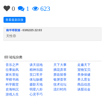
0
1
623
查看最新回复
南半球夜猫
- 03/02/25 22:03
天性😍
论坛分类
音乐之声
谈天说地
天下大事
走遍天下
往事如风
精神乐园
摘花弄草
宠物宝贝
家长里短
笑口常开
唇齿留香
养身保健
琴棋书画
体坛纵横
银屏荟萃
养儿育女
科学殿堂
摄影天地
技术论坛
商品信息
史海钩沉
明星八卦
流行时尚
谈股论金
游戏人生
心灵手巧