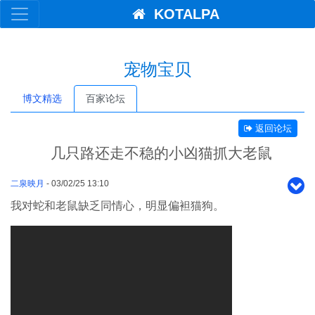
KOTALPA
宠物宝贝
博文精选
百家论坛
返回论坛
几只路还走不稳的小凶猫抓大老鼠
二泉映月
- 03/02/25 13:10
我对蛇和老鼠缺乏同情心，明显偏袒猫狗。