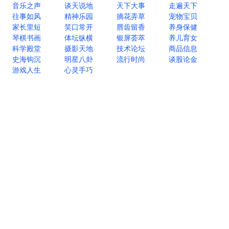
音乐之声
谈天说地
天下大事
走遍天下
往事如风
精神乐园
摘花弄草
宠物宝贝
家长里短
笑口常开
唇齿留香
养身保健
琴棋书画
体坛纵横
银屏荟萃
养儿育女
科学殿堂
摄影天地
技术论坛
商品信息
史海钩沉
明星八卦
流行时尚
谈股论金
游戏人生
心灵手巧