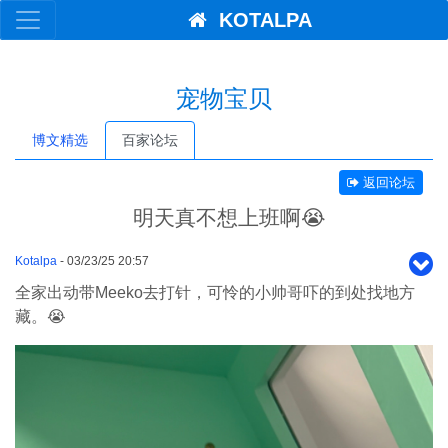
KOTALPA
宠物宝贝
博文精选
百家论坛
返回论坛
明天真不想上班啊😭
Kotalpa
- 03/23/25 20:57
全家出动带Meeko去打针，可怜的小帅哥吓的到处找地方
藏。😭